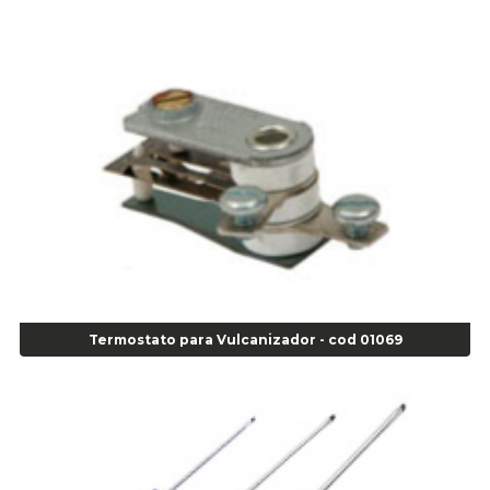
Alicate de Pressão Corneta (Cód. 01780)
Alicate de Pressão Gedore - Cod 01856
Alicate para Abracadeira 3/16" x 1.3/16" 29840 - Gedore - Cod 02174
Alicate para Anéis Externos Bico Reto - Gedore A2 - Cod 00894
Alicate para Anéis Externos com Bico Curvo - Gedore A21 - Cod 00895
Alicate para Anéis Internos Bico Curvo - Gedore J21 - Cod 00893
Alicate para Anéis Tipo Trava Câmbio 8134 Gedore - Cod 02008
Alicate para Balanceamento - Cod 03078
Alicate para trava de cambio 398 11" - Corneta - Cod 03113
Alicate Universal - Cod 01718
Alicate Universal 8" Gedore - Cod 00133
Anel
Termostato para Vulcanizador - cod 01069
Anel Centralizador Fiat 4 pçs - Amarelo - Cod 00517
Anel Centralizador Ford 4pçs - Verde - Cod 00518
Anel Centralizador GM 4 pçs - Azul - Cod 00519
Anel Centralizador Honda 4 pçs - Vermelho - Cod 01465
Anel Centralizador Peugeot 4pçs - Branco - Cod 01466
Anel Centralizador Renault 4pçs - Marrom - Cod 01467