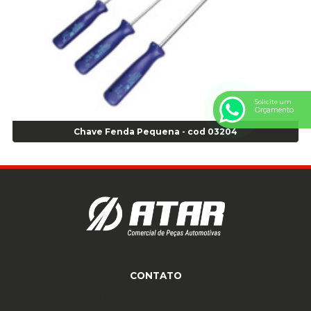
Anel Centralizador Toyota 4pçs - Preto - Cod 01335
Anel Centralizador VW 4pçs - Laranja - Cod 00520
Anel de vedação Jumbo OR-224 TG - Cod: 03749
Anel de vedação Jumbo OR-449 Cod: 03752
Anel p/ montagem de pneu s/cam aro 22,5 - Cod 00166
Anel para Montagem do Pneu Sem Câmara Aro 24,5 - Cod 02935
Solicite um
Orçamento
Anel para Vedação OR 25 - Cod 01766
Anel para Vedação OR 325 - Cod 03390
Chave Fenda Pequena - cod 03204
Anel para Vedação OR 325 Nacional -Cod 01768
Anel para Vedação OR 329 - Cod 01769
Anel para Vedação OR 329 - Cod 01774
Anel para Vedação OR 333 - Cod 01770
Anel para Vedação OR 335 Importado - Cod 01771
Anel para Vedação OR 339 - Cod 01772
Anel para Vedação OR 345 - Cod 01773
Anel para Vedação OR 451 - Cod 01775
CONTATO
Anel para Vedação OR 88 - Cod 01767
(11) 4233-3969
(11) 4233-3969
atendimento@atar.com.br
Assentadores de Talão