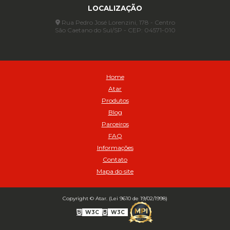
LOCALIZAÇÃO
Assentador de Talão Pneu sem Câmara - Cod 01558
Automático
Rua Pedro José Lorenzini, 178 - Centro
São Caetano do Sul/SP - CEP: 04571-010
Automático para compressor 125 a 175 libras - Cod 02206
Avental
Avental de Raspa sem Emenda 1,2mt - Cod 01925
Balanceamento Automático Pneu Carga
Home
Balanceamento automatico SBBA - 282 pacote com 282g - Cod
Atar
02517
Produtos
Balanceamento Automático SBBA 113 Pacote com 113g - Cod 03197
Blog
Balanceamento Automático SBBA 170 Pacote com 170g - Cod
Parceiros
027925
FAQ
Balanceamento Automático SBBA- 340 Pacote com 340g - Cod
02175
Informações
Contato
Bico Infladores
Mapa do site
BICO INF DUPLO LONGO CURVO 90 1295LC - cod 03631
Bico Inflador 5/16 Schweers - Cod 02449
Bico Inflador Duplo 300 mm - Cod 03245
Copyright © Atar. (Lei 9610 de 19/02/1998)
Bico Inflador Duplo 825 L Schweers - Cod 00207
W3C
W3C
Bico Inflador Duplo sem Retenção 0506 Schweers - Cod 02638