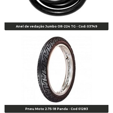
Agulha Escariadora/ Alargadora Caminhão - COD. 02342
Agulha Inserto Pneu s/ câmara - Caminhão - Cod 01909
Agulha Inserto Pneu s/ câmara - Moto - cod 02973
Agulha Inserto Pneus s/ câmara - Passeio - Cod 00163
Anel de vedação Jumbo OR-224 TG - Cod: 03749
Agulha para Aplicação Vipstem- Vipal - Cod 02558
Escareador para Inserto de Passeio - Cod 00164
Alicate
Alicate Anéis Interno Reto 3.3/8 pol x 6.1/2 pol - cod 00977
Alicate Bico Curvo - Cod 01781
Alicate Bico Reto - Cod 02804
Alicate Bico Reto para Anéis Internos - Cod 00892
Alicate Bico Reto Tipo Telefone - Cod 02911
Alicate Bomba D Água - Cod 01326
Alicate Corte Diagonal - Cod 02138
Alicate Corte Frontal - Cod 02685
Alicate Corte Frontal - Cod 02685
Alicate Corte Lateral Força Dupla - Cod 03105
Pneu Moto 2.75-18 Panda - Cod 01283
Alicate de Corte Diagonal - cod 02138