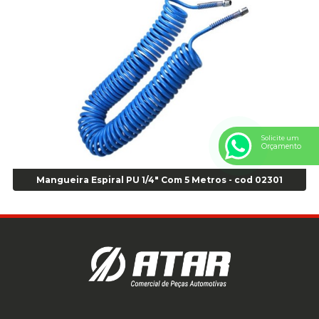
Anel Centralizador Honda 4 pçs - Vermelho - Cod 01465
Anel Centralizador Peugeot 4pçs - Branco - Cod 01466
Anel Centralizador Renault 4pçs - Marrom - Cod 01467
Anel Centralizador Toyota 4pçs - Preto - Cod 01335
Anel Centralizador VW 4pçs - Laranja - Cod 00520
Anel de vedação Jumbo OR-224 TG - Cod: 03749
Anel de vedação Jumbo OR-449 Cod: 03752
Anel p/ montagem de pneu s/cam aro 22,5 - Cod 00166
Solicite um
Anel para Montagem do Pneu Sem Câmara Aro 24,5 - Cod 02935
Orçamento
Anel para Vedação OR 25 - Cod 01766
Anel para Vedação OR 325 - Cod 03390
Mangueira Espiral PU 1/4" Com 5 Metros - cod 02301
Anel para Vedação OR 325 Nacional -Cod 01768
Anel para Vedação OR 329 - Cod 01769
Anel para Vedação OR 329 - Cod 01774
Anel para Vedação OR 333 - Cod 01770
Anel para Vedação OR 335 Importado - Cod 01771
Anel para Vedação OR 339 - Cod 01772
Anel para Vedação OR 345 - Cod 01773