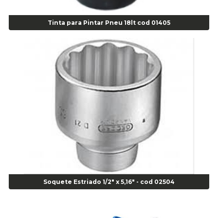
Alicate Corte Lateral Força Dupla - Cod 03105
Tinta para Pintar Pneu 18lt cod 01405
Alicate de Corte Diagonal - cod 02138
Alicate de Pressão Corneta (Cód. 01780)
Alicate de Pressão Gedore - Cod 01856
Alicate para Abracadeira 3/16" x 1.3/16" 29840 - Gedore - Cod 02174
Alicate para Anéis Externos Bico Reto - Gedore A2 - Cod 00894
Alicate para Anéis Externos com Bico Curvo - Gedore A21 - Cod 00895
Alicate para Anéis Internos Bico Curvo - Gedore J21 - Cod 00893
Alicate para Anéis Tipo Trava Câmbio 8134 Gedore - Cod 02008
Alicate para Balanceamento - Cod 03078
Alicate para trava de cambio 398 11" - Corneta - Cod 03113
Alicate Universal - Cod 01718
Alicate Universal 8" Gedore - Cod 00133
Anel
Soquete Estriado 1/2" x 5,16" - cod 02504
Anel Centralizador Fiat 4 pçs - Amarelo - Cod 00517
Anel Centralizador Ford 4pçs - Verde - Cod 00518
Anel Centralizador GM 4 pçs - Azul - Cod 00519