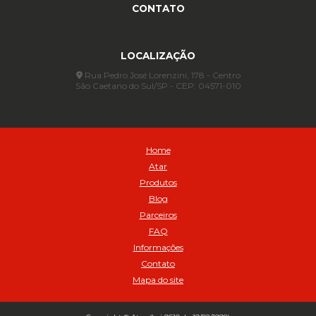
Anel para Vedação OR 451 - Cod 01775
CONTATO
Anel para Vedação OR 88 - Cod 01767
(11) 4233-3969
(11) 4233-3969
atendimento@atar.com.br
Assentadores de Talão
LOCALIZAÇÃO
Assentador de Talão Pneu sem Câmara - Cod 01558
Automático
Rua Pedro José Lorenzini, 178 - Centro
São Caetano do Sul/SP - CEP: 04571-010
Automático para compressor 125 a 175 libras - Cod 02206
Avental
Avental de Raspa sem Emenda 1,2mt - Cod 01925
Balanceamento Automático Pneu Carga
Home
Balanceamento automatico SBBA - 282 pacote com 282g - Cod
Atar
02517
Produtos
Balanceamento Automático SBBA 113 Pacote com 113g - Cod 03197
Blog
Balanceamento Automático SBBA 170 Pacote com 170g - Cod
Parceiros
027925
FAQ
Balanceamento Automático SBBA- 340 Pacote com 340g - Cod
02175
Informações
Contato
Bico Infladores
Mapa do site
BICO INF DUPLO LONGO CURVO 90 1295LC - cod 03631
Bico Inflador 5/16 Schweers - Cod 02449