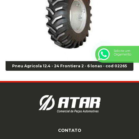
Anel Centralizador Toyota 4pçs - Preto - Cod 01335
Anel Centralizador VW 4pçs - Laranja - Cod 00520
Anel de vedação Jumbo OR-224 TG - Cod: 03749
Anel de vedação Jumbo OR-449 Cod: 03752
Anel p/ montagem de pneu s/cam aro 22,5 - Cod 00166
Anel para Montagem do Pneu Sem Câmara Aro 24,5 - Cod 02935
Anel para Vedação OR 25 - Cod 01766
Solicite um
Orçamento
Anel para Vedação OR 325 - Cod 03390
Anel para Vedação OR 325 Nacional -Cod 01768
Pneu Agricola 12.4 - 24 Frontiera 2 - 6 lonas - cod 02265
Anel para Vedação OR 329 - Cod 01769
Anel para Vedação OR 329 - Cod 01774
Anel para Vedação OR 333 - Cod 01770
Anel para Vedação OR 335 Importado - Cod 01771
Anel para Vedação OR 339 - Cod 01772
Anel para Vedação OR 345 - Cod 01773
Anel para Vedação OR 451 - Cod 01775
Anel para Vedação OR 88 - Cod 01767
CONTATO
Assentadores de Talão
(11) 4233-3969
(11) 4233-3969
atendimento@atar.com.br