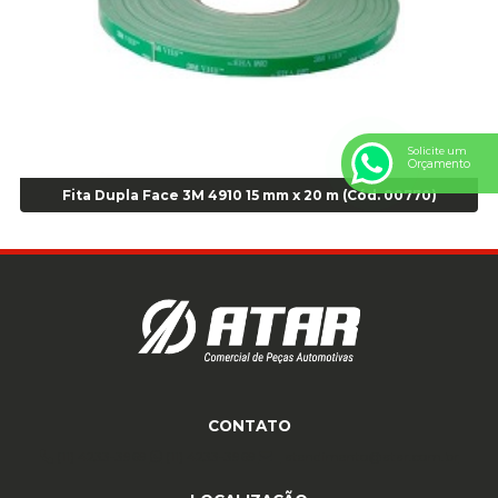
Anel Centralizador VW 4pçs - Laranja - Cod 00520
Anel de vedação Jumbo OR-224 TG - Cod: 03749
Anel de vedação Jumbo OR-449 Cod: 03752
Anel p/ montagem de pneu s/cam aro 22,5 - Cod 00166
Anel para Montagem do Pneu Sem Câmara Aro 24,5 - Cod 02935
Anel para Vedação OR 25 - Cod 01766
Solicite um
Orçamento
Anel para Vedação OR 325 - Cod 03390
Fita Dupla Face 3M 4910 15 mm x 20 m (Cód. 00770)
Anel para Vedação OR 325 Nacional -Cod 01768
Anel para Vedação OR 329 - Cod 01769
Anel para Vedação OR 329 - Cod 01774
Anel para Vedação OR 333 - Cod 01770
Anel para Vedação OR 335 Importado - Cod 01771
Anel para Vedação OR 339 - Cod 01772
Anel para Vedação OR 345 - Cod 01773
Anel para Vedação OR 451 - Cod 01775
CONTATO
Anel para Vedação OR 88 - Cod 01767
Assentadores de Talão
(11) 4233-3969
(11) 4233-3969
atendimento@atar.com.br
Assentador de Talão Pneu sem Câmara - Cod 01558