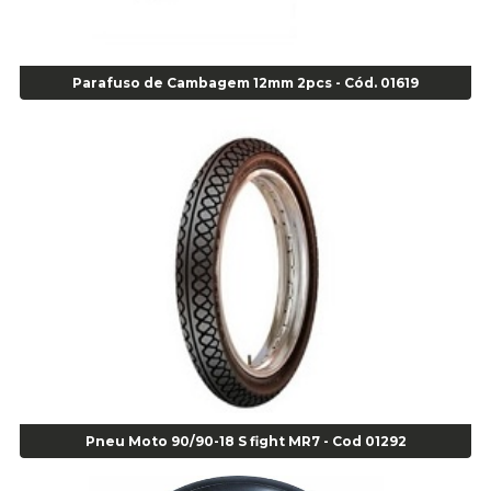
Agulha Inserto Pneu s/ câmara - Caminhão - Cod 01909
Agulha Inserto Pneu s/ câmara - Moto - cod 02973
Agulha Inserto Pneus s/ câmara - Passeio - Cod 00163
Parafuso de Cambagem 12mm 2pcs - Cód. 01619
Agulha para Aplicação Vipstem- Vipal - Cod 02558
Escareador para Inserto de Passeio - Cod 00164
Alicate
Alicate Anéis Interno Reto 3.3/8 pol x 6.1/2 pol - cod 00977
Alicate Bico Curvo - Cod 01781
Alicate Bico Reto - Cod 02804
Alicate Bico Reto para Anéis Internos - Cod 00892
Alicate Bico Reto Tipo Telefone - Cod 02911
Alicate Bomba D Água - Cod 01326
Alicate Corte Diagonal - Cod 02138
Alicate Corte Frontal - Cod 02685
Alicate Corte Frontal - Cod 02685
Alicate Corte Lateral Força Dupla - Cod 03105
Pneu Moto 90/90-18 S fight MR7 - Cod 01292
Alicate de Corte Diagonal - cod 02138
Alicate de Pressão Corneta (Cód. 01780)