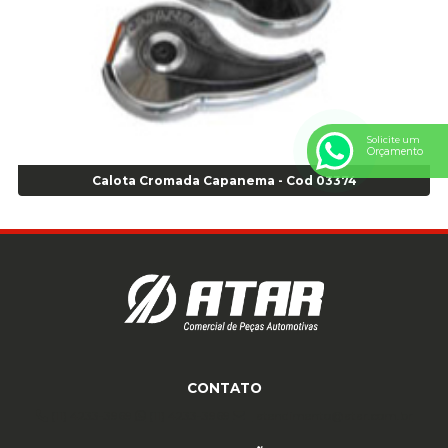
Anel de vedação Jumbo OR-224 TG - Cod: 03749
Anel de vedação Jumbo OR-449 Cod: 03752
Anel p/ montagem de pneu s/cam aro 22,5 - Cod 00166
Anel para Montagem do Pneu Sem Câmara Aro 24,5 - Cod 02935
Anel para Vedação OR 25 - Cod 01766
Solicite um
Anel para Vedação OR 325 - Cod 03390
Orçamento
Anel para Vedação OR 325 Nacional -Cod 01768
Calota Cromada Capanema - Cod 03374
Anel para Vedação OR 329 - Cod 01769
Anel para Vedação OR 329 - Cod 01774
Anel para Vedação OR 333 - Cod 01770
Anel para Vedação OR 335 Importado - Cod 01771
Anel para Vedação OR 339 - Cod 01772
Anel para Vedação OR 345 - Cod 01773
Anel para Vedação OR 451 - Cod 01775
Anel para Vedação OR 88 - Cod 01767
CONTATO
Assentadores de Talão
(11) 4233-3969
(11) 4233-3969
atendimento@atar.com.br
Assentador de Talão Pneu sem Câmara - Cod 01558