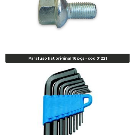
Alicate para Anéis Internos Bico Curvo - Gedore J21 - Cod 00893
Alicate para Anéis Tipo Trava Câmbio 8134 Gedore - Cod 02008
Alicate para Balanceamento - Cod 03078
Alicate para trava de cambio 398 11" - Corneta - Cod 03113
Alicate Universal - Cod 01718
Alicate Universal 8" Gedore - Cod 00133
Anel
Parafuso fiat original 16 pçs - cod 01221
Anel Centralizador Fiat 4 pçs - Amarelo - Cod 00517
Anel Centralizador Ford 4pçs - Verde - Cod 00518
Anel Centralizador GM 4 pçs - Azul - Cod 00519
Anel Centralizador Honda 4 pçs - Vermelho - Cod 01465
Anel Centralizador Peugeot 4pçs - Branco - Cod 01466
Anel Centralizador Renault 4pçs - Marrom - Cod 01467
Anel Centralizador Toyota 4pçs - Preto - Cod 01335
Anel Centralizador VW 4pçs - Laranja - Cod 00520
Anel de vedação Jumbo OR-224 TG - Cod: 03749
Anel de vedação Jumbo OR-449 Cod: 03752
Anel p/ montagem de pneu s/cam aro 22,5 - Cod 00166