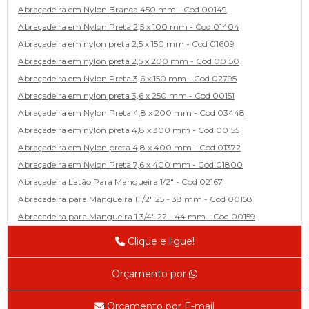
Abraçadeira em Nylon Branca 450 mm - Cod 00149
Abraçadeira em Nylon Preta 2,5 x 100 mm - Cod 01404
Abraçadeira em nylon preta 2,5 x 150 mm - Cod 01609
Abraçadeira em nylon preta 2,5 x 200 mm - Cod 00150
Abraçadeira em Nylon Preta 3,6 x 150 mm - Cod 02795
Abraçadeira em nylon preta 3,6 x 250 mm - Cod 00151
Abraçadeira em Nylon Preta 4,8 x 200 mm - Cod 03448
Abraçadeira em nylon preta 4,8 x 300 mm - Cod 00155
Abraçadeira em Nylon preta 4,8 x 400 mm - Cod 01372
Abraçadeira em Nylon Preta 7,6 x 400 mm - Cod 01800
Abraçadeira Latão Para Mangueira 1/2" - Cod 02167
Abracadeira para Mangueira 1.1/2" 25 - 38 mm - Cod 00158
Abracadeira para Mangueira 1.3/4" 22 - 44 mm - Cod 00159
Abracadeira para Mangueira 1/2' 14 - 22 - Cod 02585
Clique e ligue!
Abracadeira para Mangueira 1/4" 9 - 13 mm - Cod 00160
Abracadeira para Mangueira 2" 44 - 57 - Cod 02471
Orçamento por
Abraçadeira para mangueira 22 - 32 - Cod 02587
Abracadeira para Mangueira 3' 70 - 89 - Cod 02588
Orçamento por E-mail