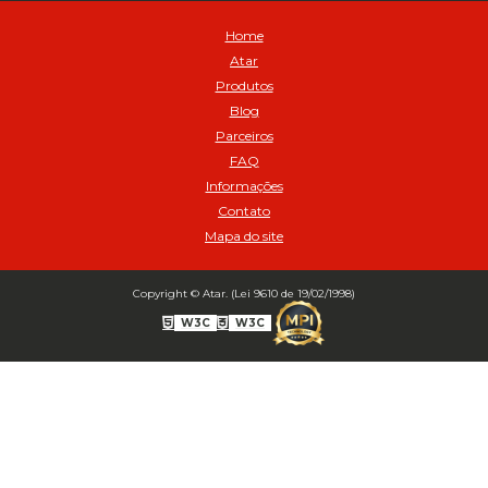
Balanceamento Automático Pneu Carga
Home
Balanceamento automatico SBBA - 282 pacote com 282g - Cod
Atar
02517
Produtos
Balanceamento Automático SBBA 113 Pacote com 113g - Cod 03197
Blog
Balanceamento Automático SBBA 170 Pacote com 170g - Cod
Parceiros
027925
FAQ
Balanceamento Automático SBBA- 340 Pacote com 340g - Cod
02175
Informações
Contato
Bico Infladores
Mapa do site
BICO INF DUPLO LONGO CURVO 90 1295LC - cod 03631
Bico Inflador 5/16 Schweers - Cod 02449
Bico Inflador Duplo 300 mm - Cod 03245
Copyright © Atar. (Lei 9610 de 19/02/1998)
Bico Inflador Duplo 825 L Schweers - Cod 00207
W3C
W3C
Bico Inflador Duplo sem Retenção 0506 Schweers - Cod 02638
Bico Inflador Jumbo tipo Engate 9038 - Cod 02019
Bico Inflador Prendedor 9030.114 sem Retenção - Cod 00215
Bico Inflador Prendedor com Retenção 9030-113 - Cod 00214
Bico para Comando Graxa Fino - Cod 02183
Borracha Reparo Bico Prend 9030 SCH com 10 pcs (Cód. 03723)