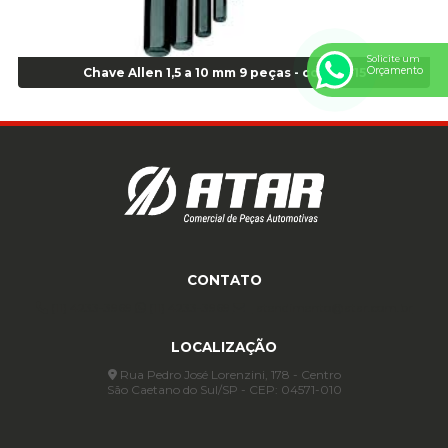
Anel para Montagem do Pneu Sem Câmara Aro 24,5 - Cod 02935
Anel para Vedação OR 25 - Cod 01766
Solicite um
Orçamento
Anel para Vedação OR 325 - Cod 03390
Chave Allen 1,5 a 10 mm 9 peças - cod 01815
Anel para Vedação OR 325 Nacional -Cod 01768
Anel para Vedação OR 329 - Cod 01769
Anel para Vedação OR 329 - Cod 01774
Anel para Vedação OR 333 - Cod 01770
Anel para Vedação OR 335 Importado - Cod 01771
Anel para Vedação OR 339 - Cod 01772
Anel para Vedação OR 345 - Cod 01773
Anel para Vedação OR 451 - Cod 01775
CONTATO
Anel para Vedação OR 88 - Cod 01767
(11) 4233-3969
(11) 4233-3969
atendimento@atar.com.br
Assentadores de Talão
LOCALIZAÇÃO
Assentador de Talão Pneu sem Câmara - Cod 01558
Automático
Rua Pedro José Lorenzini, 178 - Centro
São Caetano do Sul/SP - CEP: 04571-010
Automático para compressor 125 a 175 libras - Cod 02206
Avental
Avental de Raspa sem Emenda 1,2mt - Cod 01925