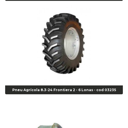
Escareador para Inserto de Passeio - Cod 00164
Alicate
Alicate Anéis Interno Reto 3.3/8 pol x 6.1/2 pol - cod 00977
Alicate Bico Curvo - Cod 01781
Alicate Bico Reto - Cod 02804
Alicate Bico Reto para Anéis Internos - Cod 00892
Alicate Bico Reto Tipo Telefone - Cod 02911
Alicate Bomba D Água - Cod 01326
Alicate Corte Diagonal - Cod 02138
Alicate Corte Frontal - Cod 02685
Alicate Corte Frontal - Cod 02685
Alicate Corte Lateral Força Dupla - Cod 03105
Pneu Agrícola 8.3-24 Frontiera 2 - 6 Lonas - cod 03235
Alicate de Corte Diagonal - cod 02138
Alicate de Pressão Corneta (Cód. 01780)
Alicate de Pressão Gedore - Cod 01856
Alicate para Abracadeira 3/16" x 1.3/16" 29840 - Gedore - Cod 02174
Alicate para Anéis Externos Bico Reto - Gedore A2 - Cod 00894
Alicate para Anéis Externos com Bico Curvo - Gedore A21 - Cod 00895