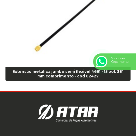
Anel Centralizador Renault 4pçs - Marrom - Cod 01467
Anel Centralizador Toyota 4pçs - Preto - Cod 01335
Anel Centralizador VW 4pçs - Laranja - Cod 00520
Anel de vedação Jumbo OR-224 TG - Cod: 03749
Anel de vedação Jumbo OR-449 Cod: 03752
Anel p/ montagem de pneu s/cam aro 22,5 - Cod 00166
Anel para Montagem do Pneu Sem Câmara Aro 24,5 - Cod 02935
Solicite um
Anel para Vedação OR 25 - Cod 01766
Orçamento
Anel para Vedação OR 325 - Cod 03390
Extensão metálica jumbo semi flexivel 4661 - 15 pol. 381
Anel para Vedação OR 325 Nacional -Cod 01768
mm comprimento - cod 02427
Anel para Vedação OR 329 - Cod 01769
Anel para Vedação OR 329 - Cod 01774
Anel para Vedação OR 333 - Cod 01770
Anel para Vedação OR 335 Importado - Cod 01771
Anel para Vedação OR 339 - Cod 01772
Anel para Vedação OR 345 - Cod 01773
Anel para Vedação OR 451 - Cod 01775
Anel para Vedação OR 88 - Cod 01767