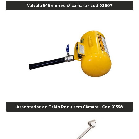
Valvula 545 e pneu s/ camara - cod 03607
Alicate de Corte Diagonal - cod 02138
Alicate de Pressão Corneta (Cód. 01780)
Alicate de Pressão Gedore - Cod 01856
Alicate para Abracadeira 3/16" x 1.3/16" 29840 - Gedore - Cod 02174
Alicate para Anéis Externos Bico Reto - Gedore A2 - Cod 00894
Alicate para Anéis Externos com Bico Curvo - Gedore A21 - Cod 00895
Alicate para Anéis Internos Bico Curvo - Gedore J21 - Cod 00893
Alicate para Anéis Tipo Trava Câmbio 8134 Gedore - Cod 02008
Alicate para Balanceamento - Cod 03078
Alicate para trava de cambio 398 11" - Corneta - Cod 03113
Alicate Universal - Cod 01718
Alicate Universal 8" Gedore - Cod 00133
Anel
Assentador de Talão Pneu sem Câmara - Cod 01558
Anel Centralizador Fiat 4 pçs - Amarelo - Cod 00517
Anel Centralizador Ford 4pçs - Verde - Cod 00518
Anel Centralizador GM 4 pçs - Azul - Cod 00519
Anel Centralizador Honda 4 pçs - Vermelho - Cod 01465
Anel Centralizador Peugeot 4pçs - Branco - Cod 01466