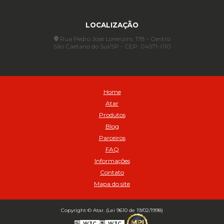
(11) 4233-3969
(11) 4233-3969
atendimento@atar.com.br
Assentadores de Talão
LOCALIZAÇÃO
Assentador de Talão Pneu sem Câmara - Cod 01558
Automático
Rua Pedro José Lorenzini, 178 - Centro
São Caetano do Sul/SP - CEP: 04571-010
Automático para compressor 125 a 175 libras - Cod 02206
Avental
Avental de Raspa sem Emenda 1,2mt - Cod 01925
Balanceamento Automático Pneu Carga
Home
Balanceamento automatico SBBA - 282 pacote com 282g - Cod
Atar
02517
Produtos
Balanceamento Automático SBBA 113 Pacote com 113g - Cod 03197
Blog
Balanceamento Automático SBBA 170 Pacote com 170g - Cod
Parceiros
027925
FAQ
Balanceamento Automático SBBA- 340 Pacote com 340g - Cod
02175
Informações
Contato
Bico Infladores
Mapa do site
BICO INF DUPLO LONGO CURVO 90 1295LC - cod 03631
Bico Inflador 5/16 Schweers - Cod 02449
Bico Inflador Duplo 300 mm - Cod 03245
Copyright © Atar. (Lei 9610 de 19/02/1998)
Bico Inflador Duplo 825 L Schweers - Cod 00207
W3C
W3C