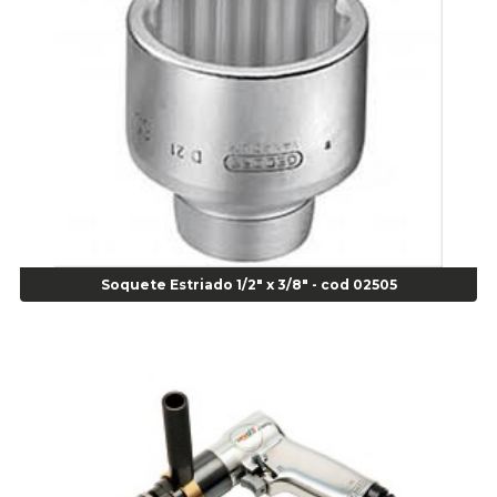
Alicate para Abracadeira 3/16" x 1.3/16" 29840 - Gedore - Cod 02174
Alicate para Anéis Externos Bico Reto - Gedore A2 - Cod 00894
Alicate para Anéis Externos com Bico Curvo - Gedore A21 - Cod 00895
Alicate para Anéis Internos Bico Curvo - Gedore J21 - Cod 00893
Alicate para Anéis Tipo Trava Câmbio 8134 Gedore - Cod 02008
Alicate para Balanceamento - Cod 03078
Alicate para trava de cambio 398 11" - Corneta - Cod 03113
Alicate Universal - Cod 01718
Alicate Universal 8" Gedore - Cod 00133
Anel
Soquete Estriado 1/2" x 3/8" - cod 02505
Anel Centralizador Fiat 4 pçs - Amarelo - Cod 00517
Anel Centralizador Ford 4pçs - Verde - Cod 00518
Anel Centralizador GM 4 pçs - Azul - Cod 00519
Anel Centralizador Honda 4 pçs - Vermelho - Cod 01465
Anel Centralizador Peugeot 4pçs - Branco - Cod 01466
Anel Centralizador Renault 4pçs - Marrom - Cod 01467
Anel Centralizador Toyota 4pçs - Preto - Cod 01335
Anel Centralizador VW 4pçs - Laranja - Cod 00520