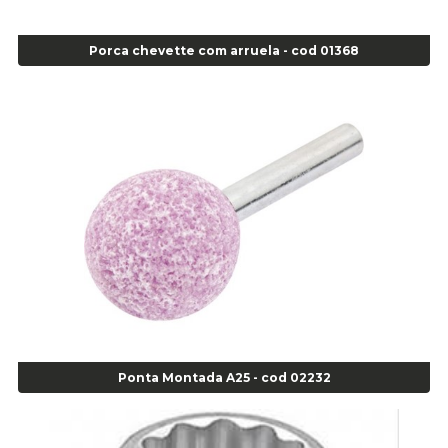
Agulha Inserto Pneu s/ câmara - Moto - cod 02973
Agulha Inserto Pneus s/ câmara - Passeio - Cod 00163
Porca chevette com arruela - cod 01368
Agulha para Aplicação Vipstem- Vipal - Cod 02558
Escareador para Inserto de Passeio - Cod 00164
Alicate
Alicate Anéis Interno Reto 3.3/8 pol x 6.1/2 pol - cod 00977
Alicate Bico Curvo - Cod 01781
Alicate Bico Reto - Cod 02804
Alicate Bico Reto para Anéis Internos - Cod 00892
Alicate Bico Reto Tipo Telefone - Cod 02911
Alicate Bomba D Água - Cod 01326
Alicate Corte Diagonal - Cod 02138
Alicate Corte Frontal - Cod 02685
Alicate Corte Frontal - Cod 02685
Alicate Corte Lateral Força Dupla - Cod 03105
Ponta Montada A25 - cod 02232
Alicate de Corte Diagonal - cod 02138
Alicate de Pressão Corneta (Cód. 01780)
Alicate de Pressão Gedore - Cod 01856