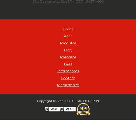
São Caetano do Sul/SP - CEP: 04571-010
Automático para compressor 125 a 175 libras - Cod 02206
Avental
Avental de Raspa sem Emenda 1,2mt - Cod 01925
Balanceamento Automático Pneu Carga
Home
Balanceamento automatico SBBA - 282 pacote com 282g - Cod
Atar
02517
Produtos
Balanceamento Automático SBBA 113 Pacote com 113g - Cod 03197
Blog
Balanceamento Automático SBBA 170 Pacote com 170g - Cod
Parceiros
027925
FAQ
Balanceamento Automático SBBA- 340 Pacote com 340g - Cod
02175
Informações
Contato
Bico Infladores
Mapa do site
BICO INF DUPLO LONGO CURVO 90 1295LC - cod 03631
Bico Inflador 5/16 Schweers - Cod 02449
Bico Inflador Duplo 300 mm - Cod 03245
Copyright © Atar. (Lei 9610 de 19/02/1998)
Bico Inflador Duplo 825 L Schweers - Cod 00207
W3C
W3C
Bico Inflador Duplo sem Retenção 0506 Schweers - Cod 02638
Bico Inflador Jumbo tipo Engate 9038 - Cod 02019
Bico Inflador Prendedor 9030.114 sem Retenção - Cod 00215