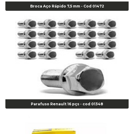
Agulha Inserto Pneus s/ câmara - Passeio - Cod 00163
Broca Aço Rápido 7,5 mm - Cod 01472
Agulha para Aplicação Vipstem- Vipal - Cod 02558
Escareador para Inserto de Passeio - Cod 00164
Alicate
Alicate Anéis Interno Reto 3.3/8 pol x 6.1/2 pol - cod 00977
Alicate Bico Curvo - Cod 01781
Alicate Bico Reto - Cod 02804
Alicate Bico Reto para Anéis Internos - Cod 00892
Alicate Bico Reto Tipo Telefone - Cod 02911
Alicate Bomba D Água - Cod 01326
Alicate Corte Diagonal - Cod 02138
Alicate Corte Frontal - Cod 02685
Alicate Corte Frontal - Cod 02685
Alicate Corte Lateral Força Dupla - Cod 03105
Parafuso Renault 16 pçs - cod 01348
Alicate de Corte Diagonal - cod 02138
Alicate de Pressão Corneta (Cód. 01780)
Alicate de Pressão Gedore - Cod 01856
Alicate para Abracadeira 3/16" x 1.3/16" 29840 - Gedore - Cod 02174