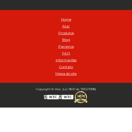
Avental
Avental de Raspa sem Emenda 1,2mt - Cod 01925
Balanceamento Automático Pneu Carga
Home
Balanceamento automatico SBBA - 282 pacote com 282g - Cod
Atar
02517
Produtos
Balanceamento Automático SBBA 113 Pacote com 113g - Cod 03197
Blog
Balanceamento Automático SBBA 170 Pacote com 170g - Cod
Parceiros
027925
FAQ
Balanceamento Automático SBBA- 340 Pacote com 340g - Cod
02175
Informações
Contato
Bico Infladores
Mapa do site
BICO INF DUPLO LONGO CURVO 90 1295LC - cod 03631
Bico Inflador 5/16 Schweers - Cod 02449
Bico Inflador Duplo 300 mm - Cod 03245
Copyright © Atar. (Lei 9610 de 19/02/1998)
Bico Inflador Duplo 825 L Schweers - Cod 00207
W3C
W3C
Bico Inflador Duplo sem Retenção 0506 Schweers - Cod 02638
Bico Inflador Jumbo tipo Engate 9038 - Cod 02019
Bico Inflador Prendedor 9030.114 sem Retenção - Cod 00215
Bico Inflador Prendedor com Retenção 9030-113 - Cod 00214