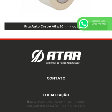
Anel de vedação Jumbo OR-449 Cod: 03752
Anel p/ montagem de pneu s/cam aro 22,5 - Cod 00166
Anel para Montagem do Pneu Sem Câmara Aro 24,5 - Cod 02935
Anel para Vedação OR 25 - Cod 01766
Solicite um
Orçamento
Anel para Vedação OR 325 - Cod 03390
Fita Auto Crepe 48 x 50mm - cod 01165
Anel para Vedação OR 325 Nacional -Cod 01768
Anel para Vedação OR 329 - Cod 01769
Anel para Vedação OR 329 - Cod 01774
Anel para Vedação OR 333 - Cod 01770
Anel para Vedação OR 335 Importado - Cod 01771
Anel para Vedação OR 339 - Cod 01772
Anel para Vedação OR 345 - Cod 01773
Anel para Vedação OR 451 - Cod 01775
CONTATO
Anel para Vedação OR 88 - Cod 01767
(11) 4233-3969
(11) 4233-3969
atendimento@atar.com.br
Assentadores de Talão
LOCALIZAÇÃO
Assentador de Talão Pneu sem Câmara - Cod 01558
Automático
Rua Pedro José Lorenzini, 178 - Centro
São Caetano do Sul/SP - CEP: 04571-010
Automático para compressor 125 a 175 libras - Cod 02206