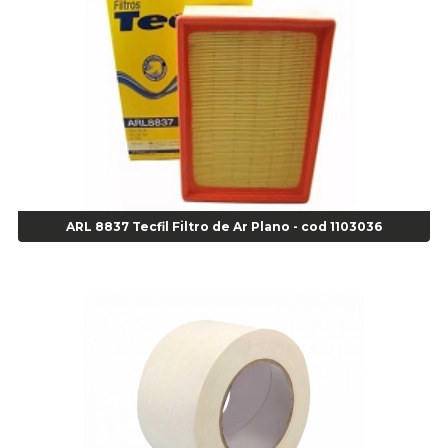
Alicate para Anéis Externos Bico Reto - Gedore A2 - Cod 00894
Alicate para Anéis Externos com Bico Curvo - Gedore A21 - Cod 00895
Alicate para Anéis Internos Bico Curvo - Gedore J21 - Cod 00893
Alicate para Anéis Tipo Trava Câmbio 8134 Gedore - Cod 02008
Alicate para Balanceamento - Cod 03078
Alicate para trava de cambio 398 11" - Corneta - Cod 03113
Alicate Universal - Cod 01718
Alicate Universal 8" Gedore - Cod 00133
Anel
ARL 8837 Tecfil Filtro de Ar Plano - cod 1103036
Anel Centralizador Fiat 4 pçs - Amarelo - Cod 00517
Anel Centralizador Ford 4pçs - Verde - Cod 00518
Anel Centralizador GM 4 pçs - Azul - Cod 00519
Anel Centralizador Honda 4 pçs - Vermelho - Cod 01465
Anel Centralizador Peugeot 4pçs - Branco - Cod 01466
Anel Centralizador Renault 4pçs - Marrom - Cod 01467
Anel Centralizador Toyota 4pçs - Preto - Cod 01335
Anel Centralizador VW 4pçs - Laranja - Cod 00520
Anel de vedação Jumbo OR-224 TG - Cod: 03749