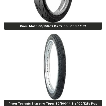
Alicate Corte Frontal - Cod 02685
Alicate Corte Frontal - Cod 02685
Alicate Corte Lateral Força Dupla - Cod 03105
Alicate de Corte Diagonal - cod 02138
Pneu Moto 60/100-17 Da Tribo - Cod 03152
Alicate de Pressão Corneta (Cód. 01780)
Alicate de Pressão Gedore - Cod 01856
Alicate para Abracadeira 3/16" x 1.3/16" 29840 - Gedore - Cod 02174
Alicate para Anéis Externos Bico Reto - Gedore A2 - Cod 00894
Alicate para Anéis Externos com Bico Curvo - Gedore A21 - Cod 00895
Alicate para Anéis Internos Bico Curvo - Gedore J21 - Cod 00893
Alicate para Anéis Tipo Trava Câmbio 8134 Gedore - Cod 02008
Alicate para Balanceamento - Cod 03078
Alicate para trava de cambio 398 11" - Corneta - Cod 03113
Alicate Universal - Cod 01718
Alicate Universal 8" Gedore - Cod 00133
Anel
Anel Centralizador Fiat 4 pçs - Amarelo - Cod 00517
Pneu Technic Traseiro Tiger 80/100-14 Biz 100/125 / Pop