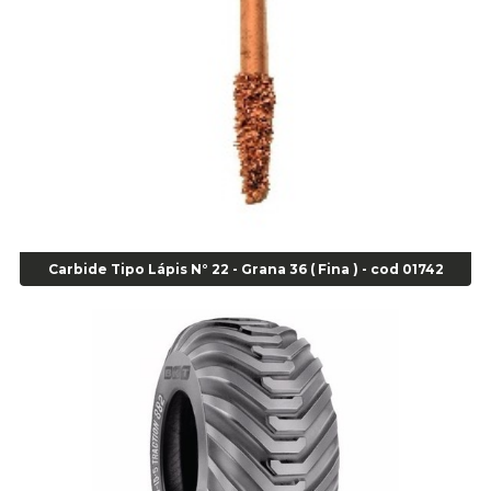
Alicate para Anéis Externos Bico Reto - Gedore A2 - Cod 00894
Alicate para Anéis Externos com Bico Curvo - Gedore A21 - Cod 00895
Alicate para Anéis Internos Bico Curvo - Gedore J21 - Cod 00893
Alicate para Anéis Tipo Trava Câmbio 8134 Gedore - Cod 02008
Alicate para Balanceamento - Cod 03078
Alicate para trava de cambio 398 11" - Corneta - Cod 03113
Alicate Universal - Cod 01718
Alicate Universal 8" Gedore - Cod 00133
Anel
Anel Centralizador Fiat 4 pçs - Amarelo - Cod 00517
Carbide Tipo Lápis N° 22 - Grana 36 ( Fina ) - cod 01742
Anel Centralizador Ford 4pçs - Verde - Cod 00518
Anel Centralizador GM 4 pçs - Azul - Cod 00519
Anel Centralizador Honda 4 pçs - Vermelho - Cod 01465
Anel Centralizador Peugeot 4pçs - Branco - Cod 01466
Anel Centralizador Renault 4pçs - Marrom - Cod 01467
Anel Centralizador Toyota 4pçs - Preto - Cod 01335
Anel Centralizador VW 4pçs - Laranja - Cod 00520
Anel de vedação Jumbo OR-224 TG - Cod: 03749