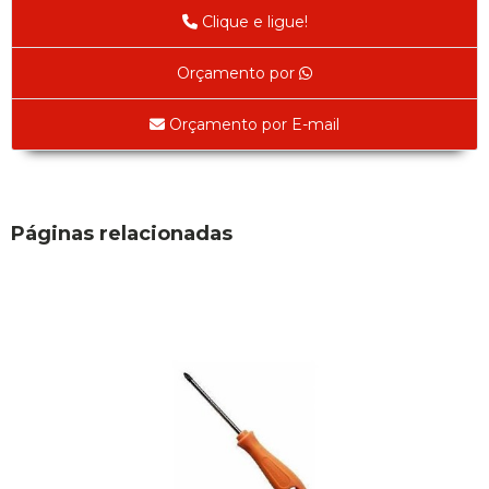
Abracadeira para Mangueira 1/2' 14 - 22 - Cod 02585
Clique e ligue!
Abracadeira para Mangueira 1/4" 9 - 13 mm - Cod 00160
Abracadeira para Mangueira 2" 44 - 57 - Cod 02471
Orçamento por
Abraçadeira para mangueira 22 - 32 - Cod 02587
Abracadeira para Mangueira 3' 70 - 89 - Cod 02588
Orçamento por E-mail
Abracadeira para Mangueira 3/8" 13 - 19 - Cod 02169
Abracadeira para Mangueira 5/16" 12 - 16 - Cod 02170
Abraçadeira para Mangueira 57 - 70 - Cod 03429
Adaptador
Páginas relacionadas
Adaptador Espaçador de Rofda Univ 2pçs - Cod 00593
Adaptador para Válvula Jumbo 1451B - Cod 02436
Chave da Bucha Excentrica de Cambagem Ford (Cód. 01625)
Adesivos
Adesivo Junta Motor 3M-73gr - Cod 00925
Super Bonder 05grs - Cod 00853
Super Bonder 60 segundos 20 grs - cod 03640
Agulha
Agulha Escariadora Passeio - Cod 02978