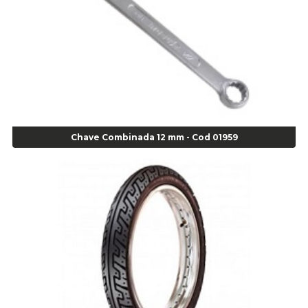
Alicate Bico Reto para Anéis Internos - Cod 00892
Alicate Bico Reto Tipo Telefone - Cod 02911
Alicate Bomba D Água - Cod 01326
Alicate Corte Diagonal - Cod 02138
Alicate Corte Frontal - Cod 02685
Alicate Corte Frontal - Cod 02685
Alicate Corte Lateral Força Dupla - Cod 03105
Alicate de Corte Diagonal - cod 02138
Chave Combinada 12 mm - Cod 01959
Alicate de Pressão Corneta (Cód. 01780)
Alicate de Pressão Gedore - Cod 01856
Alicate para Abracadeira 3/16" x 1.3/16" 29840 - Gedore - Cod 02174
Alicate para Anéis Externos Bico Reto - Gedore A2 - Cod 00894
Alicate para Anéis Externos com Bico Curvo - Gedore A21 - Cod 00895
Alicate para Anéis Internos Bico Curvo - Gedore J21 - Cod 00893
Alicate para Anéis Tipo Trava Câmbio 8134 Gedore - Cod 02008
Alicate para Balanceamento - Cod 03078
Alicate para trava de cambio 398 11" - Corneta - Cod 03113
Alicate Universal - Cod 01718