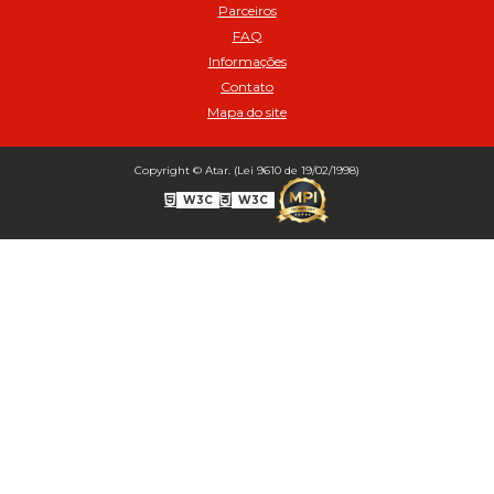
Parceiros
Balanceamento Automático SBBA- 340 Pacote com 340g - Cod
FAQ
02175
Informações
Bico Infladores
Contato
BICO INF DUPLO LONGO CURVO 90 1295LC - cod 03631
Mapa do site
Bico Inflador 5/16 Schweers - Cod 02449
Bico Inflador Duplo 300 mm - Cod 03245
Copyright © Atar. (Lei 9610 de 19/02/1998)
Bico Inflador Duplo 825 L Schweers - Cod 00207
W3C
W3C
Bico Inflador Duplo sem Retenção 0506 Schweers - Cod 02638
Bico Inflador Jumbo tipo Engate 9038 - Cod 02019
Bico Inflador Prendedor 9030.114 sem Retenção - Cod 00215
Bico Inflador Prendedor com Retenção 9030-113 - Cod 00214
Bico para Comando Graxa Fino - Cod 02183
Borracha Reparo Bico Prend 9030 SCH com 10 pcs (Cód. 03723)
Inflador auto - travante sem retencao modelo europeu MS 18 espigao
1/4' - Cod 02578
Inflador auto-travante sem retenção com presilha MS 11 trava metálica
espigão 1/4' - cod 01532
Inflador com bocal duplo com ret e com trava 703 rosca fêmea 1/4" e
manopla anatômica - Cod 01570