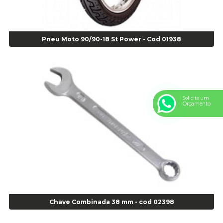
Alicate Universal 8" Gedore - Cod 00133
Anel
Anel Centralizador Fiat 4 pçs - Amarelo - Cod 00517
Pneu Moto 90/90-18 St Power - Cod 01938
Anel Centralizador Ford 4pçs - Verde - Cod 00518
Anel Centralizador GM 4 pçs - Azul - Cod 00519
Anel Centralizador Honda 4 pçs - Vermelho - Cod 01465
Anel Centralizador Peugeot 4pçs - Branco - Cod 01466
Anel Centralizador Renault 4pçs - Marrom - Cod 01467
Solicite um
Orçamento
Anel Centralizador Toyota 4pçs - Preto - Cod 01335
Anel Centralizador VW 4pçs - Laranja - Cod 00520
Anel de vedação Jumbo OR-224 TG - Cod: 03749
Anel de vedação Jumbo OR-449 Cod: 03752
Anel p/ montagem de pneu s/cam aro 22,5 - Cod 00166
Anel para Montagem do Pneu Sem Câmara Aro 24,5 - Cod 02935
Anel para Vedação OR 25 - Cod 01766
Anel para Vedação OR 325 - Cod 03390
Chave Combinada 38 mm - cod 02398
Anel para Vedação OR 325 Nacional -Cod 01768
Anel para Vedação OR 329 - Cod 01769