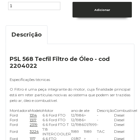
Descrição
PSL 568 Tecfil Filtro de Óleo - cod
2204022
Especificações técnicas
O Filtro é uma peça integrante do motor, cuja finalidade principal
está em reter partículas nocivas ao sistema que podem ser trazidas
pelo ar, óleo e combustível.
Montadora
Modelo
Motor
ano de
ate
Descrição
Combustivel
Ford
1314
6.6 Ford FTO
12/1986
>
-
Diesel
Ford
1317
6.6 Ford FTO
12/1986
>
-
Diesel
Ford
2319
6.6 Ford FTO T
12/1986
01/1999
-
Diesel
7.8
Ford
3224
1989
1989
TAC
Diesel
INTERCOOLER
Ford
1117
6.6 FTO
01/87
>
-
Diesel