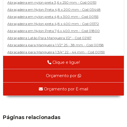
Abraçadeira em nylon preta 3,6 x 250 mm - Cod 00151
Abraçadeira em Nylon Preta 4,8 x 200 mm - Cod 03448
Abraçadeira em nylon preta 4,8 x 300 mm - Cod 00155
Abraçadeira em Nylon preta 4,8 x 400 mm - Cod 01372
Abraçadeira em Nylon Preta 7,6 x 400 mm - Cod 01800
Abraçadeira Latão Para Mangueira 1/2" - Cod 02167
Abracadeira para Mangueira 1.1/2" 25 - 38 mm - Cod 00158
Abracadeira para Mangueira 1.3/4" 22 - 44 mm - Cod 00159
Abracadeira para Mangueira 1/2' 14 - 22 - Cod 02585
Clique e ligue!
Abracadeira para Mangueira 1/4" 9 - 13 mm - Cod 00160
Abracadeira para Mangueira 2" 44 - 57 - Cod 02471
Orçamento por
Abraçadeira para mangueira 22 - 32 - Cod 02587
Abracadeira para Mangueira 3' 70 - 89 - Cod 02588
Orçamento por E-mail
Abracadeira para Mangueira 3/8" 13 - 19 - Cod 02169
Abracadeira para Mangueira 5/16" 12 - 16 - Cod 02170
Abraçadeira para Mangueira 57 - 70 - Cod 03429
Adaptador
Páginas relacionadas
Adaptador Espaçador de Rofda Univ 2pçs - Cod 00593