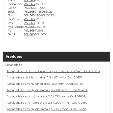
Filtrex
PSL568
FA33
Donaldson
PSL568
P551102
Delphi
PSL568
EFL963
Bosch
PSL568
9455081029
Bosch
PSL568
0986B01022
Unifilter
PSL568
USL316
Vox
PSL568
LB568
Vox Antigo
PSL568
LB2218
Fam
PSL568
FL568
Tecfil
PSL568
PSL568
Produtos
Abraçadeira
Abraçadeira de Latão para Mangueira de Posto 3/4" - Cod 03258
Abracadeira de Mangueira 1" 19 - 27 MM - Cod 00157
Abraçadeira em Nylon Branca 450 mm - Cod 00149
Abraçadeira em Nylon Preta 2,5 x 100 mm - Cod 01404
Abraçadeira em nylon preta 2,5 x 150 mm - Cod 01609
Abraçadeira em nylon preta 2,5 x 200 mm - Cod 00150
Abraçadeira em Nylon Preta 3,6 x 150 mm - Cod 02795