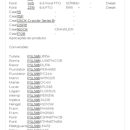
Ford
1415
6.6 Ford FTO
12/1986
>
-
Diesel
Ford
2319
6.6 FTO
1999
>
-
Diesel
Case
115
-
-
Case
115P
-
-
Case
125CK Crawler Series B
-
-
Case
125PB
-
-
Case
160CK
CRAWLER
-
Case
170B
-
-
Aplicações do produto
Conversões:
Tutela
PSL568
LB154
Roma
PSL568
LUS6714CCB
Racor
PSL568
RL316
Purolator
PSL568
PER4563
Purolator
PSL568
PC244
Mann
PSL568
W11102/9
Mahle
PSL568
OC40
Lucas
PSL568
EFL963
Logan
PSL568
FL093US
Irlemp
PSL568
PERI316
Inpeca
PSL568
J422E
Hengst
PSL568
H200W
Fram
PSL568
PH4996
Fram
PSL568
PH2960
Ford
PSL568
ESHN6714CB
Ford
PSL568
E7HN6714BA
Fleetguard
PSL568
LF4112