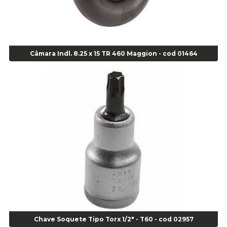
Agulha Escariadora/ Alargadora Caminhão - COD. 02342
Agulha Inserto Pneu s/ câmara - Caminhão - Cod 01909
Agulha Inserto Pneu s/ câmara - Moto - cod 02973
Agulha Inserto Pneus s/ câmara - Passeio - Cod 00163
Câmara Indl. 8.25 x 15 TR 460 Maggion - cod 01464
Agulha para Aplicação Vipstem- Vipal - Cod 02558
Escareador para Inserto de Passeio - Cod 00164
Alicate
Alicate Anéis Interno Reto 3.3/8 pol x 6.1/2 pol - cod 00977
Alicate Bico Curvo - Cod 01781
Alicate Bico Reto - Cod 02804
Alicate Bico Reto para Anéis Internos - Cod 00892
Alicate Bico Reto Tipo Telefone - Cod 02911
Alicate Bomba D Água - Cod 01326
Alicate Corte Diagonal - Cod 02138
Alicate Corte Frontal - Cod 02685
Alicate Corte Frontal - Cod 02685
Alicate Corte Lateral Força Dupla - Cod 03105
Chave Soquete Tipo Torx 1/2" - T60 - cod 02957
Alicate de Corte Diagonal - cod 02138