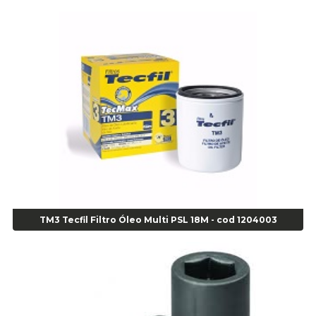
Alicate de Pressão Corneta (Cód. 01780)
Alicate de Pressão Gedore - Cod 01856
Alicate para Abracadeira 3/16" x 1.3/16" 29840 - Gedore - Cod 02174
Alicate para Anéis Externos Bico Reto - Gedore A2 - Cod 00894
Alicate para Anéis Externos com Bico Curvo - Gedore A21 - Cod 00895
Alicate para Anéis Internos Bico Curvo - Gedore J21 - Cod 00893
Alicate para Anéis Tipo Trava Câmbio 8134 Gedore - Cod 02008
Alicate para Balanceamento - Cod 03078
Alicate para trava de cambio 398 11" - Corneta - Cod 03113
Alicate Universal - Cod 01718
Alicate Universal 8" Gedore - Cod 00133
Anel
TM3 Tecfil Filtro Óleo Multi PSL 18M - cod 1204003
Anel Centralizador Fiat 4 pçs - Amarelo - Cod 00517
Anel Centralizador Ford 4pçs - Verde - Cod 00518
Anel Centralizador GM 4 pçs - Azul - Cod 00519
Anel Centralizador Honda 4 pçs - Vermelho - Cod 01465
Anel Centralizador Peugeot 4pçs - Branco - Cod 01466
Anel Centralizador Renault 4pçs - Marrom - Cod 01467