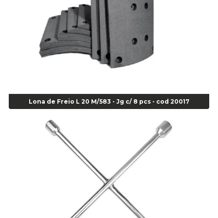
Super Bonder 05grs - Cod 00853
Super Bonder 60 segundos 20 grs - cod 03640
Agulha
Agulha Escariadora Passeio - Cod 02978
Agulha Escariadora/ Alargadora Caminhão - COD. 02342
Agulha Inserto Pneu s/ câmara - Caminhão - Cod 01909
Agulha Inserto Pneu s/ câmara - Moto - cod 02973
Agulha Inserto Pneus s/ câmara - Passeio - Cod 00163
Lona de Freio L 20 M/583 - Jg c/ 8 pcs - cod 20017
Agulha para Aplicação Vipstem- Vipal - Cod 02558
Escareador para Inserto de Passeio - Cod 00164
Alicate
Alicate Anéis Interno Reto 3.3/8 pol x 6.1/2 pol - cod 00977
Alicate Bico Curvo - Cod 01781
Alicate Bico Reto - Cod 02804
Alicate Bico Reto para Anéis Internos - Cod 00892
Alicate Bico Reto Tipo Telefone - Cod 02911
Alicate Bomba D Água - Cod 01326
Alicate Corte Diagonal - Cod 02138