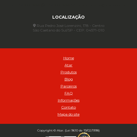
Anel para Vedação OR 88 - Cod 01767
(11) 4233-3969
(11) 4233-3969
atendimento@atar.com.br
Assentadores de Talão
LOCALIZAÇÃO
Assentador de Talão Pneu sem Câmara - Cod 01558
Automático
Rua Pedro José Lorenzini, 178 - Centro
São Caetano do Sul/SP - CEP: 04571-010
Automático para compressor 125 a 175 libras - Cod 02206
Avental
Avental de Raspa sem Emenda 1,2mt - Cod 01925
Balanceamento Automático Pneu Carga
Home
Balanceamento automatico SBBA - 282 pacote com 282g - Cod
Atar
02517
Produtos
Balanceamento Automático SBBA 113 Pacote com 113g - Cod 03197
Blog
Balanceamento Automático SBBA 170 Pacote com 170g - Cod
Parceiros
027925
FAQ
Balanceamento Automático SBBA- 340 Pacote com 340g - Cod
02175
Informações
Contato
Bico Infladores
Mapa do site
BICO INF DUPLO LONGO CURVO 90 1295LC - cod 03631
Bico Inflador 5/16 Schweers - Cod 02449
Bico Inflador Duplo 300 mm - Cod 03245
Copyright © Atar. (Lei 9610 de 19/02/1998)