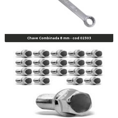
Agulha Escariadora Passeio - Cod 02978
Agulha Escariadora/ Alargadora Caminhão - COD. 02342
Agulha Inserto Pneu s/ câmara - Caminhão - Cod 01909
Agulha Inserto Pneu s/ câmara - Moto - cod 02973
Agulha Inserto Pneus s/ câmara - Passeio - Cod 00163
Chave Combinada 8 mm - cod 02303
Agulha para Aplicação Vipstem- Vipal - Cod 02558
Escareador para Inserto de Passeio - Cod 00164
Alicate
Alicate Anéis Interno Reto 3.3/8 pol x 6.1/2 pol - cod 00977
Alicate Bico Curvo - Cod 01781
Alicate Bico Reto - Cod 02804
Alicate Bico Reto para Anéis Internos - Cod 00892
Alicate Bico Reto Tipo Telefone - Cod 02911
Alicate Bomba D Água - Cod 01326
Alicate Corte Diagonal - Cod 02138
Alicate Corte Frontal - Cod 02685
Alicate Corte Frontal - Cod 02685