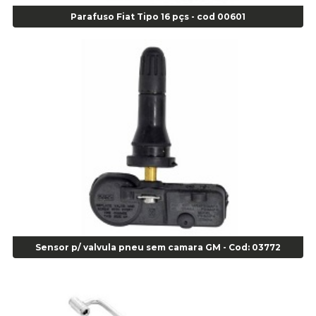
Alicate Corte Lateral Força Dupla - Cod 03105
Parafuso Fiat Tipo 16 pçs - cod 00601
Alicate de Corte Diagonal - cod 02138
Alicate de Pressão Corneta (Cód. 01780)
Alicate de Pressão Gedore - Cod 01856
Alicate para Abracadeira 3/16" x 1.3/16" 29840 - Gedore - Cod 02174
Alicate para Anéis Externos Bico Reto - Gedore A2 - Cod 00894
Alicate para Anéis Externos com Bico Curvo - Gedore A21 - Cod 00895
Alicate para Anéis Internos Bico Curvo - Gedore J21 - Cod 00893
Alicate para Anéis Tipo Trava Câmbio 8134 Gedore - Cod 02008
Alicate para Balanceamento - Cod 03078
Alicate para trava de cambio 398 11" - Corneta - Cod 03113
Alicate Universal - Cod 01718
Alicate Universal 8" Gedore - Cod 00133
Anel
Sensor p/ valvula pneu sem camara GM - Cod: 03772
Anel Centralizador Fiat 4 pçs - Amarelo - Cod 00517
Anel Centralizador Ford 4pçs - Verde - Cod 00518
Anel Centralizador GM 4 pçs - Azul - Cod 00519
Anel Centralizador Honda 4 pçs - Vermelho - Cod 01465