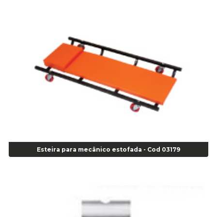
Alicate de Pressão Gedore - Cod 01856
Alicate para Abracadeira 3/16" x 1.3/16" 29840 - Gedore - Cod 02174
Alicate para Anéis Externos Bico Reto - Gedore A2 - Cod 00894
Alicate para Anéis Externos com Bico Curvo - Gedore A21 - Cod 00895
Alicate para Anéis Internos Bico Curvo - Gedore J21 - Cod 00893
Alicate para Anéis Tipo Trava Câmbio 8134 Gedore - Cod 02008
Alicate para Balanceamento - Cod 03078
Alicate para trava de cambio 398 11" - Corneta - Cod 03113
Alicate Universal - Cod 01718
Alicate Universal 8" Gedore - Cod 00133
Anel
Anel Centralizador Fiat 4 pçs - Amarelo - Cod 00517
Esteira para mecânico estofada - Cod 03179
Anel Centralizador Ford 4pçs - Verde - Cod 00518
Anel Centralizador GM 4 pçs - Azul - Cod 00519
Anel Centralizador Honda 4 pçs - Vermelho - Cod 01465
Anel Centralizador Peugeot 4pçs - Branco - Cod 01466
Anel Centralizador Renault 4pçs - Marrom - Cod 01467
Anel Centralizador Toyota 4pçs - Preto - Cod 01335