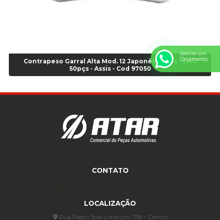
Anel de vedação Jumbo OR-449 Cod: 03752
Anel p/ montagem de pneu s/cam aro 22,5 - Cod 00166
Anel para Montagem do Pneu Sem Câmara Aro 24,5 - Cod 02935
Anel para Vedação OR 25 - Cod 01766
Anel para Vedação OR 325 - Cod 03390
Solicite um
Orçamento
Contrapeso Garral Alta Mod. 12 Japonês 50 grs - Emb
Anel para Vedação OR 325 Nacional -Cod 01768
50pçs - Assis - Cod 97050
Anel para Vedação OR 329 - Cod 01769
Anel para Vedação OR 329 - Cod 01774
Anel para Vedação OR 333 - Cod 01770
Anel para Vedação OR 335 Importado - Cod 01771
Anel para Vedação OR 339 - Cod 01772
Anel para Vedação OR 345 - Cod 01773
Anel para Vedação OR 451 - Cod 01775
Anel para Vedação OR 88 - Cod 01767
CONTATO
Assentadores de Talão
(11) 4233-3969
(11) 4233-3969
atendimento@atar.com.br
Assentador de Talão Pneu sem Câmara - Cod 01558
Automático
LOCALIZAÇÃO
Automático para compressor 125 a 175 libras - Cod 02206
Rua Pedro José Lorenzini, 178 - Centro