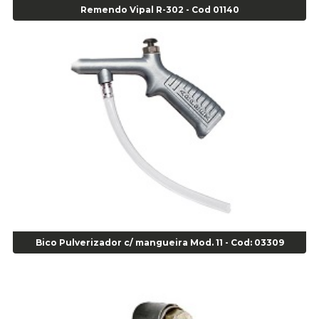
Remendo Vipal R-302 - Cod 01140
Alicate de Corte Diagonal - cod 02138
Alicate de Pressão Corneta (Cód. 01780)
Alicate de Pressão Gedore - Cod 01856
Alicate para Abracadeira 3/16" x 1.3/16" 29840 - Gedore - Cod 02174
Alicate para Anéis Externos Bico Reto - Gedore A2 - Cod 00894
Alicate para Anéis Externos com Bico Curvo - Gedore A21 - Cod 00895
Alicate para Anéis Internos Bico Curvo - Gedore J21 - Cod 00893
Alicate para Anéis Tipo Trava Câmbio 8134 Gedore - Cod 02008
Alicate para Balanceamento - Cod 03078
Alicate para trava de cambio 398 11" - Corneta - Cod 03113
Alicate Universal - Cod 01718
Alicate Universal 8" Gedore - Cod 00133
Anel
Bico Pulverizador c/ mangueira Mod. 11 - Cod: 03309
Anel Centralizador Fiat 4 pçs - Amarelo - Cod 00517
Anel Centralizador Ford 4pçs - Verde - Cod 00518
Anel Centralizador GM 4 pçs - Azul - Cod 00519
Anel Centralizador Honda 4 pçs - Vermelho - Cod 01465
Anel Centralizador Peugeot 4pçs - Branco - Cod 01466