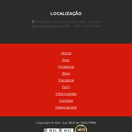
(11) 4233-3969
(11) 4233-3969
atendimento@atar.com.br
Assentadores de Talão
LOCALIZAÇÃO
Assentador de Talão Pneu sem Câmara - Cod 01558
Automático
Rua Pedro José Lorenzini, 178 - Centro
São Caetano do Sul/SP - CEP: 04571-010
Automático para compressor 125 a 175 libras - Cod 02206
Avental
Avental de Raspa sem Emenda 1,2mt - Cod 01925
Balanceamento Automático Pneu Carga
Home
Balanceamento automatico SBBA - 282 pacote com 282g - Cod
Atar
02517
Produtos
Balanceamento Automático SBBA 113 Pacote com 113g - Cod 03197
Blog
Balanceamento Automático SBBA 170 Pacote com 170g - Cod
Parceiros
027925
FAQ
Balanceamento Automático SBBA- 340 Pacote com 340g - Cod
02175
Informações
Contato
Bico Infladores
Mapa do site
BICO INF DUPLO LONGO CURVO 90 1295LC - cod 03631
Bico Inflador 5/16 Schweers - Cod 02449
Bico Inflador Duplo 300 mm - Cod 03245
Copyright © Atar. (Lei 9610 de 19/02/1998)
Bico Inflador Duplo 825 L Schweers - Cod 00207
W3C
W3C