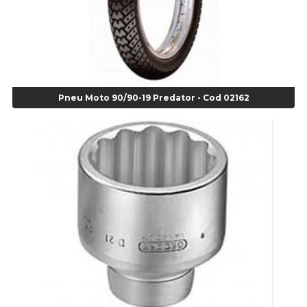
Agulha Escariadora Passeio - Cod 02978
Agulha Escariadora/ Alargadora Caminhão - COD. 02342
Agulha Inserto Pneu s/ câmara - Caminhão - Cod 01909
Agulha Inserto Pneu s/ câmara - Moto - cod 02973
Agulha Inserto Pneus s/ câmara - Passeio - Cod 00163
Pneu Moto 90/90-19 Predator - Cod 02162
Agulha para Aplicação Vipstem- Vipal - Cod 02558
Escareador para Inserto de Passeio - Cod 00164
Alicate
Alicate Anéis Interno Reto 3.3/8 pol x 6.1/2 pol - cod 00977
Alicate Bico Curvo - Cod 01781
Alicate Bico Reto - Cod 02804
Alicate Bico Reto para Anéis Internos - Cod 00892
Alicate Bico Reto Tipo Telefone - Cod 02911
Alicate Bomba D Água - Cod 01326
Alicate Corte Diagonal - Cod 02138
Alicate Corte Frontal - Cod 02685
Alicate Corte Frontal - Cod 02685
Alicate Corte Lateral Força Dupla - Cod 03105