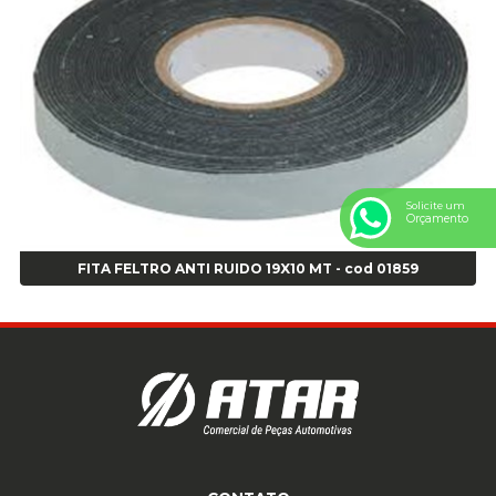
Anel Centralizador Peugeot 4pçs - Branco - Cod 01466
Anel Centralizador Renault 4pçs - Marrom - Cod 01467
Anel Centralizador Toyota 4pçs - Preto - Cod 01335
Anel Centralizador VW 4pçs - Laranja - Cod 00520
Anel de vedação Jumbo OR-224 TG - Cod: 03749
Anel de vedação Jumbo OR-449 Cod: 03752
Anel p/ montagem de pneu s/cam aro 22,5 - Cod 00166
Anel para Montagem do Pneu Sem Câmara Aro 24,5 - Cod 02935
Solicite um
Orçamento
Anel para Vedação OR 25 - Cod 01766
Anel para Vedação OR 325 - Cod 03390
FITA FELTRO ANTI RUIDO 19X10 MT - cod 01859
Anel para Vedação OR 325 Nacional -Cod 01768
Anel para Vedação OR 329 - Cod 01769
Anel para Vedação OR 329 - Cod 01774
Anel para Vedação OR 333 - Cod 01770
Anel para Vedação OR 335 Importado - Cod 01771
Anel para Vedação OR 339 - Cod 01772
Anel para Vedação OR 345 - Cod 01773
Anel para Vedação OR 451 - Cod 01775