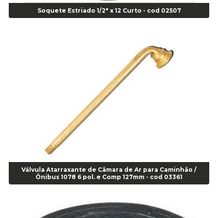
Soquete Estriado 1/2" x 12 Curto - cod 02507
Alicate de Corte Diagonal - cod 02138
Alicate de Pressão Corneta (Cód. 01780)
Alicate de Pressão Gedore - Cod 01856
Alicate para Abracadeira 3/16" x 1.3/16" 29840 - Gedore - Cod 02174
Alicate para Anéis Externos Bico Reto - Gedore A2 - Cod 00894
Alicate para Anéis Externos com Bico Curvo - Gedore A21 - Cod 00895
Alicate para Anéis Internos Bico Curvo - Gedore J21 - Cod 00893
Alicate para Anéis Tipo Trava Câmbio 8134 Gedore - Cod 02008
Alicate para Balanceamento - Cod 03078
Alicate para trava de cambio 398 11" - Corneta - Cod 03113
Alicate Universal - Cod 01718
Alicate Universal 8" Gedore - Cod 00133
Anel
Válvula Atarraxante de Câmara de Ar para Caminhão /
Anel Centralizador Fiat 4 pçs - Amarelo - Cod 00517
Ônibus 1078 6 pol. e Comp 127mm - cod 03361
Anel Centralizador Ford 4pçs - Verde - Cod 00518
Anel Centralizador GM 4 pçs - Azul - Cod 00519
Anel Centralizador Honda 4 pçs - Vermelho - Cod 01465