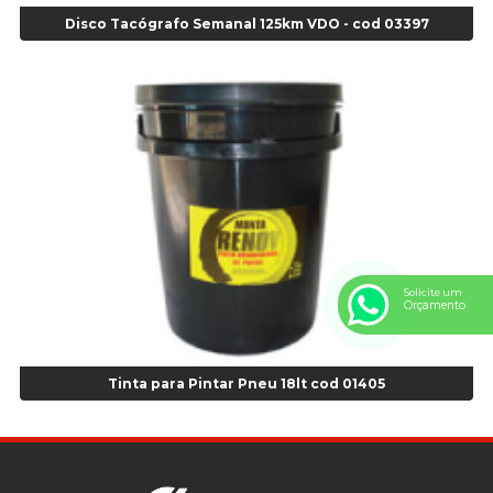
Anel Centralizador Fiat 4 pçs - Amarelo - Cod 00517
Disco Tacógrafo Semanal 125km VDO - cod 03397
Anel Centralizador Ford 4pçs - Verde - Cod 00518
Anel Centralizador GM 4 pçs - Azul - Cod 00519
Anel Centralizador Honda 4 pçs - Vermelho - Cod 01465
Anel Centralizador Peugeot 4pçs - Branco - Cod 01466
Anel Centralizador Renault 4pçs - Marrom - Cod 01467
Anel Centralizador Toyota 4pçs - Preto - Cod 01335
Anel Centralizador VW 4pçs - Laranja - Cod 00520
Anel de vedação Jumbo OR-224 TG - Cod: 03749
Anel de vedação Jumbo OR-449 Cod: 03752
Anel p/ montagem de pneu s/cam aro 22,5 - Cod 00166
Solicite um
Orçamento
Anel para Montagem do Pneu Sem Câmara Aro 24,5 - Cod 02935
Anel para Vedação OR 25 - Cod 01766
Anel para Vedação OR 325 - Cod 03390
Tinta para Pintar Pneu 18lt cod 01405
Anel para Vedação OR 325 Nacional -Cod 01768
Anel para Vedação OR 329 - Cod 01769
Anel para Vedação OR 329 - Cod 01774
Anel para Vedação OR 333 - Cod 01770