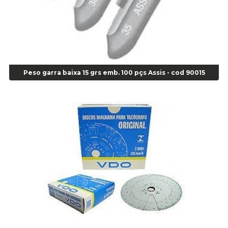
Alicate Bomba D Água - Cod 01326
Alicate Corte Diagonal - Cod 02138
Alicate Corte Frontal - Cod 02685
Alicate Corte Frontal - Cod 02685
Alicate Corte Lateral Força Dupla - Cod 03105
Alicate de Corte Diagonal - cod 02138
Peso garra baixa 15 grs emb. 100 pçs Assis - cod 90015
Alicate de Pressão Corneta (Cód. 01780)
Alicate de Pressão Gedore - Cod 01856
Alicate para Abracadeira 3/16" x 1.3/16" 29840 - Gedore - Cod 02174
Alicate para Anéis Externos Bico Reto - Gedore A2 - Cod 00894
Alicate para Anéis Externos com Bico Curvo - Gedore A21 - Cod 00895
Alicate para Anéis Internos Bico Curvo - Gedore J21 - Cod 00893
Alicate para Anéis Tipo Trava Câmbio 8134 Gedore - Cod 02008
Alicate para Balanceamento - Cod 03078
Alicate para trava de cambio 398 11" - Corneta - Cod 03113
Alicate Universal - Cod 01718
Alicate Universal 8" Gedore - Cod 00133
Anel