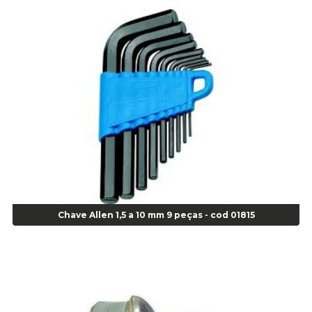
Alicate de Pressão Gedore - Cod 01856
Alicate para Abracadeira 3/16" x 1.3/16" 29840 - Gedore - Cod 02174
Alicate para Anéis Externos Bico Reto - Gedore A2 - Cod 00894
Alicate para Anéis Externos com Bico Curvo - Gedore A21 - Cod 00895
Alicate para Anéis Internos Bico Curvo - Gedore J21 - Cod 00893
Alicate para Anéis Tipo Trava Câmbio 8134 Gedore - Cod 02008
Alicate para Balanceamento - Cod 03078
Alicate para trava de cambio 398 11" - Corneta - Cod 03113
Alicate Universal - Cod 01718
Alicate Universal 8" Gedore - Cod 00133
Anel
Anel Centralizador Fiat 4 pçs - Amarelo - Cod 00517
Chave Allen 1,5 a 10 mm 9 peças - cod 01815
Anel Centralizador Ford 4pçs - Verde - Cod 00518
Anel Centralizador GM 4 pçs - Azul - Cod 00519
Anel Centralizador Honda 4 pçs - Vermelho - Cod 01465
Anel Centralizador Peugeot 4pçs - Branco - Cod 01466
Anel Centralizador Renault 4pçs - Marrom - Cod 01467
Anel Centralizador Toyota 4pçs - Preto - Cod 01335