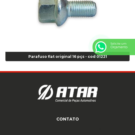
Anel Centralizador VW 4pçs - Laranja - Cod 00520
Anel de vedação Jumbo OR-224 TG - Cod: 03749
Anel de vedação Jumbo OR-449 Cod: 03752
Anel p/ montagem de pneu s/cam aro 22,5 - Cod 00166
Anel para Montagem do Pneu Sem Câmara Aro 24,5 - Cod 02935
Solicite um
Anel para Vedação OR 25 - Cod 01766
Orçamento
Anel para Vedação OR 325 - Cod 03390
Parafuso fiat original 16 pçs - cod 01221
Anel para Vedação OR 325 Nacional -Cod 01768
Anel para Vedação OR 329 - Cod 01769
Anel para Vedação OR 329 - Cod 01774
Anel para Vedação OR 333 - Cod 01770
Anel para Vedação OR 335 Importado - Cod 01771
Anel para Vedação OR 339 - Cod 01772
Anel para Vedação OR 345 - Cod 01773
Anel para Vedação OR 451 - Cod 01775
CONTATO
Anel para Vedação OR 88 - Cod 01767
Assentadores de Talão
(11) 4233-3969
(11) 4233-3969
atendimento@atar.com.br
Assentador de Talão Pneu sem Câmara - Cod 01558