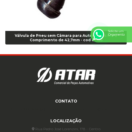
Anel de vedação Jumbo OR-449 Cod: 03752
Anel p/ montagem de pneu s/cam aro 22,5 - Cod 00166
Anel para Montagem do Pneu Sem Câmara Aro 24,5 - Cod 02935
Anel para Vedação OR 25 - Cod 01766
Anel para Vedação OR 325 - Cod 03390
Solicite um
Orçamento
Válvula de Pneu sem Câmara para Automóveis 413 e
Anel para Vedação OR 325 Nacional -Cod 01768
Comprimento de 42,7mm - cod 01756
Anel para Vedação OR 329 - Cod 01769
Anel para Vedação OR 329 - Cod 01774
Anel para Vedação OR 333 - Cod 01770
Anel para Vedação OR 335 Importado - Cod 01771
Anel para Vedação OR 339 - Cod 01772
Anel para Vedação OR 345 - Cod 01773
Anel para Vedação OR 451 - Cod 01775
Anel para Vedação OR 88 - Cod 01767
CONTATO
Assentadores de Talão
(11) 4233-3969
(11) 4233-3969
atendimento@atar.com.br
Assentador de Talão Pneu sem Câmara - Cod 01558
Automático
LOCALIZAÇÃO
Automático para compressor 125 a 175 libras - Cod 02206
Rua Pedro José Lorenzini, 178 - Centro