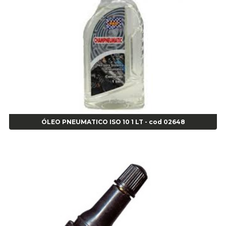
Alicate para Anéis Externos Bico Reto - Gedore A2 - Cod 00894
Alicate para Anéis Externos com Bico Curvo - Gedore A21 - Cod 00895
Alicate para Anéis Internos Bico Curvo - Gedore J21 - Cod 00893
Alicate para Anéis Tipo Trava Câmbio 8134 Gedore - Cod 02008
Alicate para Balanceamento - Cod 03078
Alicate para trava de cambio 398 11" - Corneta - Cod 03113
Alicate Universal - Cod 01718
Alicate Universal 8" Gedore - Cod 00133
Anel
Anel Centralizador Fiat 4 pçs - Amarelo - Cod 00517
ÓLEO PNEUMATICO ISO 10 1 LT - cod 02648
Anel Centralizador Ford 4pçs - Verde - Cod 00518
Anel Centralizador GM 4 pçs - Azul - Cod 00519
Anel Centralizador Honda 4 pçs - Vermelho - Cod 01465
Anel Centralizador Peugeot 4pçs - Branco - Cod 01466
Anel Centralizador Renault 4pçs - Marrom - Cod 01467
Anel Centralizador Toyota 4pçs - Preto - Cod 01335
Anel Centralizador VW 4pçs - Laranja - Cod 00520
Anel de vedação Jumbo OR-224 TG - Cod: 03749