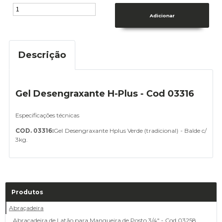
Descrição
Gel Desengraxante H-Plus - Cod 03316
Especificações técnicas
COD. 03316:
Gel Desengraxante Hplus Verde (tradicional) - Balde c/
3kg.
Produtos
Abraçadeira
Abraçadeira de Latão para Mangueira de Posto 3/4" - Cod 03258