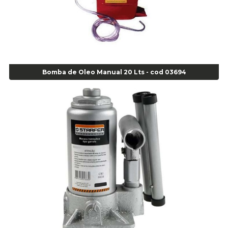
Agulha Escariadora Passeio - Cod 02978
Agulha Escariadora/ Alargadora Caminhão - COD. 02342
Agulha Inserto Pneu s/ câmara - Caminhão - Cod 01909
Agulha Inserto Pneu s/ câmara - Moto - cod 02973
Agulha Inserto Pneus s/ câmara - Passeio - Cod 00163
Bomba de Oleo Manual 20 Lts - cod 03694
Agulha para Aplicação Vipstem- Vipal - Cod 02558
Escareador para Inserto de Passeio - Cod 00164
Alicate
Alicate Anéis Interno Reto 3.3/8 pol x 6.1/2 pol - cod 00977
Alicate Bico Curvo - Cod 01781
Alicate Bico Reto - Cod 02804
Alicate Bico Reto para Anéis Internos - Cod 00892
Alicate Bico Reto Tipo Telefone - Cod 02911
Alicate Bomba D Água - Cod 01326
Alicate Corte Diagonal - Cod 02138
Alicate Corte Frontal - Cod 02685
Alicate Corte Frontal - Cod 02685
Alicate Corte Lateral Força Dupla - Cod 03105