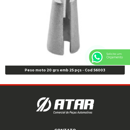
Anel Centralizador Peugeot 4pçs - Branco - Cod 01466
Anel Centralizador Renault 4pçs - Marrom - Cod 01467
Anel Centralizador Toyota 4pçs - Preto - Cod 01335
Anel Centralizador VW 4pçs - Laranja - Cod 00520
Anel de vedação Jumbo OR-224 TG - Cod: 03749
Anel de vedação Jumbo OR-449 Cod: 03752
Anel p/ montagem de pneu s/cam aro 22,5 - Cod 00166
Anel para Montagem do Pneu Sem Câmara Aro 24,5 - Cod 02935
Solicite um
Orçamento
Anel para Vedação OR 25 - Cod 01766
Anel para Vedação OR 325 - Cod 03390
Peso moto 20 grs emb 25 pçs - Cod 56003
Anel para Vedação OR 325 Nacional -Cod 01768
Anel para Vedação OR 329 - Cod 01769
Anel para Vedação OR 329 - Cod 01774
Anel para Vedação OR 333 - Cod 01770
Anel para Vedação OR 335 Importado - Cod 01771
Anel para Vedação OR 339 - Cod 01772
Anel para Vedação OR 345 - Cod 01773
Anel para Vedação OR 451 - Cod 01775