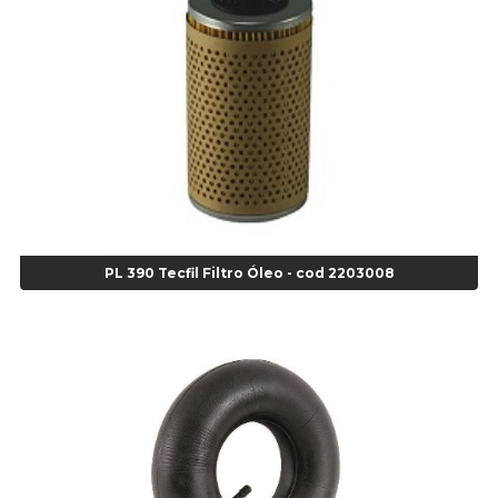
Alicate para Anéis Externos Bico Reto - Gedore A2 - Cod 00894
Alicate para Anéis Externos com Bico Curvo - Gedore A21 - Cod 00895
Alicate para Anéis Internos Bico Curvo - Gedore J21 - Cod 00893
Alicate para Anéis Tipo Trava Câmbio 8134 Gedore - Cod 02008
Alicate para Balanceamento - Cod 03078
Alicate para trava de cambio 398 11" - Corneta - Cod 03113
Alicate Universal - Cod 01718
Alicate Universal 8" Gedore - Cod 00133
Anel
Anel Centralizador Fiat 4 pçs - Amarelo - Cod 00517
PL 390 Tecfil Filtro Óleo - cod 2203008
Anel Centralizador Ford 4pçs - Verde - Cod 00518
Anel Centralizador GM 4 pçs - Azul - Cod 00519
Anel Centralizador Honda 4 pçs - Vermelho - Cod 01465
Anel Centralizador Peugeot 4pçs - Branco - Cod 01466
Anel Centralizador Renault 4pçs - Marrom - Cod 01467
Anel Centralizador Toyota 4pçs - Preto - Cod 01335
Anel Centralizador VW 4pçs - Laranja - Cod 00520
Anel de vedação Jumbo OR-224 TG - Cod: 03749