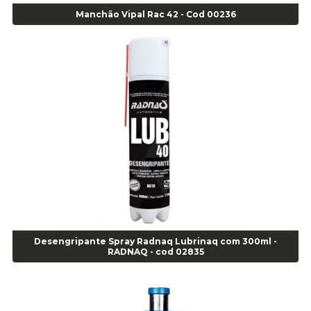
Manchão Vipal Rac 42 - Cod 00236
Alicate de Corte Diagonal - cod 02138
Alicate de Pressão Corneta (Cód. 01780)
Alicate de Pressão Gedore - Cod 01856
Alicate para Abracadeira 3/16" x 1.3/16" 29840 - Gedore - Cod 02174
Alicate para Anéis Externos Bico Reto - Gedore A2 - Cod 00894
Alicate para Anéis Externos com Bico Curvo - Gedore A21 - Cod 00895
Alicate para Anéis Internos Bico Curvo - Gedore J21 - Cod 00893
Alicate para Anéis Tipo Trava Câmbio 8134 Gedore - Cod 02008
Alicate para Balanceamento - Cod 03078
Alicate para trava de cambio 398 11" - Corneta - Cod 03113
Alicate Universal - Cod 01718
Alicate Universal 8" Gedore - Cod 00133
Anel
Desengripante Spray Radnaq Lubrinaq com 300ml -
Anel Centralizador Fiat 4 pçs - Amarelo - Cod 00517
RADNAQ - cod 02835
Anel Centralizador Ford 4pçs - Verde - Cod 00518
Anel Centralizador GM 4 pçs - Azul - Cod 00519
Anel Centralizador Honda 4 pçs - Vermelho - Cod 01465