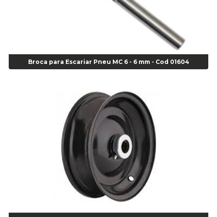
Alicate Corte Diagonal - Cod 02138
Alicate Corte Frontal - Cod 02685
Alicate Corte Frontal - Cod 02685
Alicate Corte Lateral Força Dupla - Cod 03105
Alicate de Corte Diagonal - cod 02138
Broca para Escariar Pneu MC 6 - 6 mm - Cod 01604
Alicate de Pressão Corneta (Cód. 01780)
Alicate de Pressão Gedore - Cod 01856
Alicate para Abracadeira 3/16" x 1.3/16" 29840 - Gedore - Cod 02174
Alicate para Anéis Externos Bico Reto - Gedore A2 - Cod 00894
Alicate para Anéis Externos com Bico Curvo - Gedore A21 - Cod 00895
Alicate para Anéis Internos Bico Curvo - Gedore J21 - Cod 00893
Alicate para Anéis Tipo Trava Câmbio 8134 Gedore - Cod 02008
Alicate para Balanceamento - Cod 03078
Alicate para trava de cambio 398 11" - Corneta - Cod 03113
Alicate Universal - Cod 01718
Alicate Universal 8" Gedore - Cod 00133
Anel
Anel Centralizador Fiat 4 pçs - Amarelo - Cod 00517