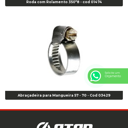
Roda com Rolamento 350*8 - cod 01474
Anel Centralizador Ford 4pçs - Verde - Cod 00518
Anel Centralizador GM 4 pçs - Azul - Cod 00519
Anel Centralizador Honda 4 pçs - Vermelho - Cod 01465
Anel Centralizador Peugeot 4pçs - Branco - Cod 01466
Anel Centralizador Renault 4pçs - Marrom - Cod 01467
Anel Centralizador Toyota 4pçs - Preto - Cod 01335
Anel Centralizador VW 4pçs - Laranja - Cod 00520
Anel de vedação Jumbo OR-224 TG - Cod: 03749
Anel de vedação Jumbo OR-449 Cod: 03752
Anel p/ montagem de pneu s/cam aro 22,5 - Cod 00166
Solicite um
Orçamento
Anel para Montagem do Pneu Sem Câmara Aro 24,5 - Cod 02935
Anel para Vedação OR 25 - Cod 01766
Anel para Vedação OR 325 - Cod 03390
Abraçadeira para Mangueira 57 - 70 - Cod 03429
Anel para Vedação OR 325 Nacional -Cod 01768
Anel para Vedação OR 329 - Cod 01769
Anel para Vedação OR 329 - Cod 01774
Anel para Vedação OR 333 - Cod 01770
Anel para Vedação OR 335 Importado - Cod 01771