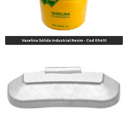
Agulha Escariadora Passeio - Cod 02978
Agulha Escariadora/ Alargadora Caminhão - COD. 02342
Agulha Inserto Pneu s/ câmara - Caminhão - Cod 01909
Agulha Inserto Pneu s/ câmara - Moto - cod 02973
Agulha Inserto Pneus s/ câmara - Passeio - Cod 00163
Vaselina Sólida Industrial Resim - Cod 00410
Agulha para Aplicação Vipstem- Vipal - Cod 02558
Escareador para Inserto de Passeio - Cod 00164
Alicate
Alicate Anéis Interno Reto 3.3/8 pol x 6.1/2 pol - cod 00977
Alicate Bico Curvo - Cod 01781
Alicate Bico Reto - Cod 02804
Alicate Bico Reto para Anéis Internos - Cod 00892
Alicate Bico Reto Tipo Telefone - Cod 02911
Alicate Bomba D Água - Cod 01326
Alicate Corte Diagonal - Cod 02138
Alicate Corte Frontal - Cod 02685
Alicate Corte Frontal - Cod 02685
Alicate Corte Lateral Força Dupla - Cod 03105