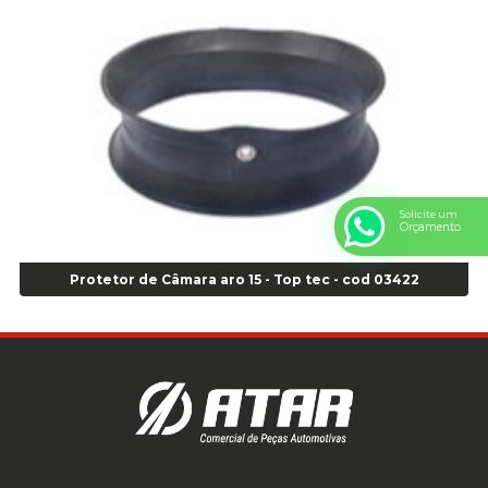
Anel Centralizador Peugeot 4pçs - Branco - Cod 01466
Anel Centralizador Renault 4pçs - Marrom - Cod 01467
Anel Centralizador Toyota 4pçs - Preto - Cod 01335
Anel Centralizador VW 4pçs - Laranja - Cod 00520
Anel de vedação Jumbo OR-224 TG - Cod: 03749
Anel de vedação Jumbo OR-449 Cod: 03752
Anel p/ montagem de pneu s/cam aro 22,5 - Cod 00166
Anel para Montagem do Pneu Sem Câmara Aro 24,5 - Cod 02935
Solicite um
Anel para Vedação OR 25 - Cod 01766
Orçamento
Anel para Vedação OR 325 - Cod 03390
Anel para Vedação OR 325 Nacional -Cod 01768
Protetor de Câmara aro 15 - Top tec - cod 03422
Anel para Vedação OR 329 - Cod 01769
Anel para Vedação OR 329 - Cod 01774
Anel para Vedação OR 333 - Cod 01770
Anel para Vedação OR 335 Importado - Cod 01771
Anel para Vedação OR 339 - Cod 01772
Anel para Vedação OR 345 - Cod 01773
Anel para Vedação OR 451 - Cod 01775