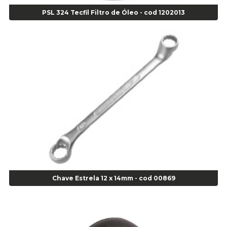
Agulha Inserto Pneus s/ câmara - Passeio - Cod 00163
PSL 324 Tecfil Filtro de Óleo - cod 1202013
Agulha para Aplicação Vipstem- Vipal - Cod 02558
Escareador para Inserto de Passeio - Cod 00164
Alicate
Alicate Anéis Interno Reto 3.3/8 pol x 6.1/2 pol - cod 00977
Alicate Bico Curvo - Cod 01781
Alicate Bico Reto - Cod 02804
Alicate Bico Reto para Anéis Internos - Cod 00892
Alicate Bico Reto Tipo Telefone - Cod 02911
Alicate Bomba D Água - Cod 01326
Alicate Corte Diagonal - Cod 02138
Alicate Corte Frontal - Cod 02685
Alicate Corte Frontal - Cod 02685
Alicate Corte Lateral Força Dupla - Cod 03105
Chave Estrela 12 x 14mm - cod 00869
Alicate de Corte Diagonal - cod 02138
Alicate de Pressão Corneta (Cód. 01780)
Alicate de Pressão Gedore - Cod 01856
Alicate para Abracadeira 3/16" x 1.3/16" 29840 - Gedore - Cod 02174