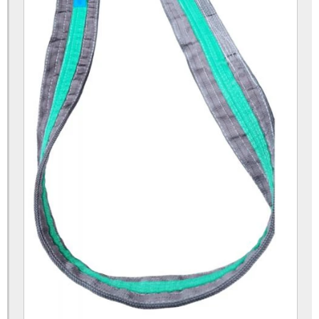
Valvula de pneu
Vaselina para montar pneus
Calibrador de pneus posto
Calibrador de posto
Camara de ar 1000x20
Camara de ar 1100x22
Chave de impacto pneumatica 1 polegada
Pneumatica 1 polegada
Protetor 1000x20
Protetor 1100x22
Protetor aro 22
Protetor aro 24
Protetor pneu 1000x20