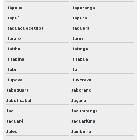
Itápolis
Itaporanga
Itapuí
Itapura
Itaquaquecetuba
Itaquera
Itararé
Itariri
Itatiba
Itatinga
Itirapina
Itirapuã
Itobi
Itu
Itupeva
Ituverava
Jabaquara
Jaborandi
Jaboticabal
Jaçanã
Jaci
Jacupiranga
Jaguaré
Jaguariúna
Jales
Jambeiro