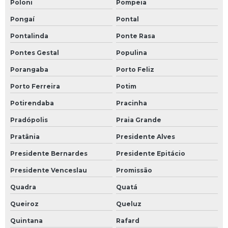
Poloni
Pompeia
Pongaí
Pontal
Pontalinda
Ponte Rasa
Pontes Gestal
Populina
Porangaba
Porto Feliz
Porto Ferreira
Potim
Potirendaba
Pracinha
Pradópolis
Praia Grande
Pratânia
Presidente Alves
Presidente Bernardes
Presidente Epitácio
Presidente Venceslau
Promissão
Quadra
Quatá
Queiroz
Queluz
Quintana
Rafard