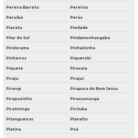
Pereira Barreto
Pereiras
Peruíbe
Perús
Piacatu
Piedade
Pilar do Sul
Pindamonhangaba
Pindorama
Pinhalzinho
Pinheiros
Piquerobi
Piquete
Piracaia
Piraju
Pirajuí
Pirangi
Pirapora do Bom Jesus
Pirapozinho
Pirassununga
Piratininga
Pirituba
Pitangueiras
Planalto
Platina
Poá