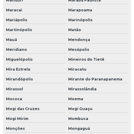
Manduri
Marabá Paulista
Maracaí
Marapoama
Mariápolis
Marinópolis
Martinópolis
Matão
Mauá
Mendonça
Meridiano
Mesópolis
Miguelópolis
Mineiros do Tietê
Mira Estrela
Miracatu
Mirandópolis
Mirante do Paranapanema
Mirassol
Mirassolândia
Mococa
Moema
Mogi das Cruzes
Mogi Guaçu
Mogi Mirim
Mombuca
Monções
Mongaguá