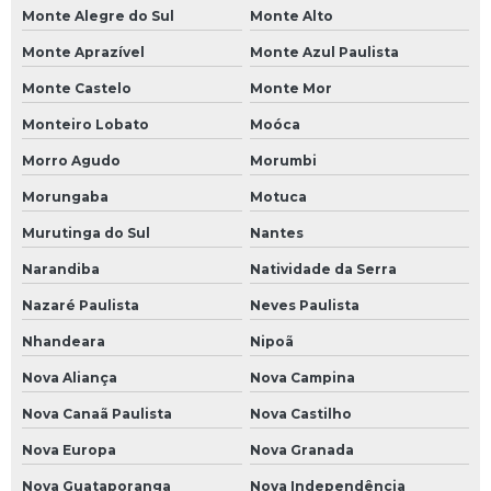
Monte Alegre do Sul
Monte Alto
Monte Aprazível
Monte Azul Paulista
Monte Castelo
Monte Mor
Monteiro Lobato
Moóca
Morro Agudo
Morumbi
Morungaba
Motuca
Murutinga do Sul
Nantes
Narandiba
Natividade da Serra
Nazaré Paulista
Neves Paulista
Nhandeara
Nipoã
Nova Aliança
Nova Campina
Nova Canaã Paulista
Nova Castilho
Nova Europa
Nova Granada
Nova Guataporanga
Nova Independência