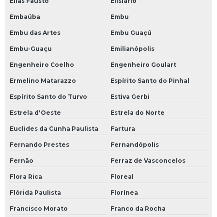
Elias Fausto
Elisiário
Embaúba
Embu
Embu das Artes
Embu Guaçú
Embu-Guaçu
Emilianópolis
Engenheiro Coelho
Engenheiro Goulart
Ermelino Matarazzo
Espírito Santo do Pinhal
Espírito Santo do Turvo
Estiva Gerbi
Estrela d'Oeste
Estrela do Norte
Euclides da Cunha Paulista
Fartura
Fernando Prestes
Fernandópolis
Fernão
Ferraz de Vasconcelos
Flora Rica
Floreal
Flórida Paulista
Florínea
Francisco Morato
Franco da Rocha