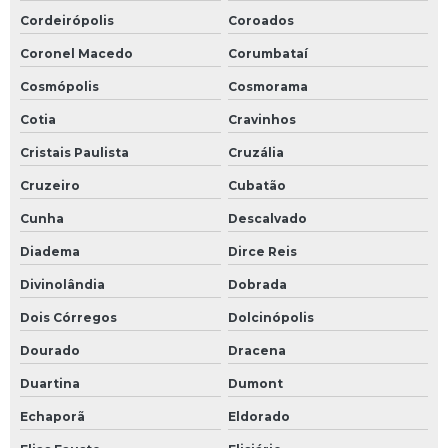
Cordeirópolis
Coroados
Coronel Macedo
Corumbataí
Cosmópolis
Cosmorama
Cotia
Cravinhos
Cristais Paulista
Cruzália
Cruzeiro
Cubatão
Cunha
Descalvado
Diadema
Dirce Reis
Divinolândia
Dobrada
Dois Córregos
Dolcinópolis
Dourado
Dracena
Duartina
Dumont
Echaporã
Eldorado