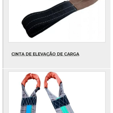
Kit lukatec
Kit truck
Manchão a frio
Parafusadeira pneumatica
Pasta para montagem de pneus
Peças para rodoar de caminhao
Pneu carrinho de carga
CINTA DE ELEVAÇÃO DE CARGA
Profundimetro
Profundimetro digital
Remendo de pneu
Remendo de pneu a frio
Remendo vipal
Stampjet