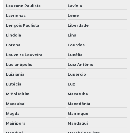
Lauzane Paulista
Lavínia
Lavrinhas
Leme
Lençóis Paulista
Liberdade
Lindoia
Lins
Lorena
Lourdes
Louveira Louveira
Lucélia
Lucianópolis
Luiz Antônio
Luiziânia
Lupércio
Lutécia
Luz
M'Boi Mirim
Macatuba
Macaubal
Macedônia
Magda
Mairinque
Mairiporã
Mandaqui