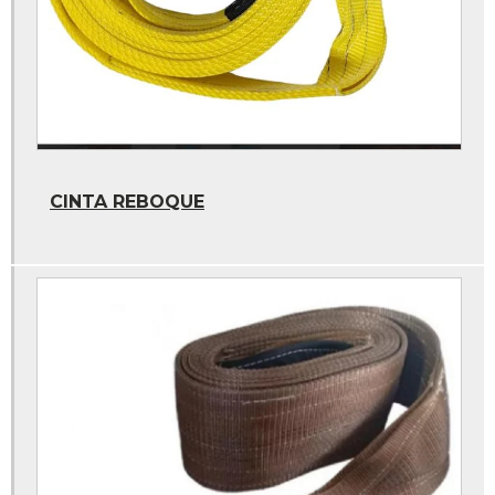
Camara de ar pneu agricola
Chumbo adesivo
Chumbo balanceamento
Chumbo roda
Cola a frio
CINTA REBOQUE
Cola cimento vulcanizante
Cola para remendo frio
Cola vipal
Cola vipal remendo frio
Contrapeso adesivo
Faixa refletiva caminhão
Faixa refletiva parachoque caminhão