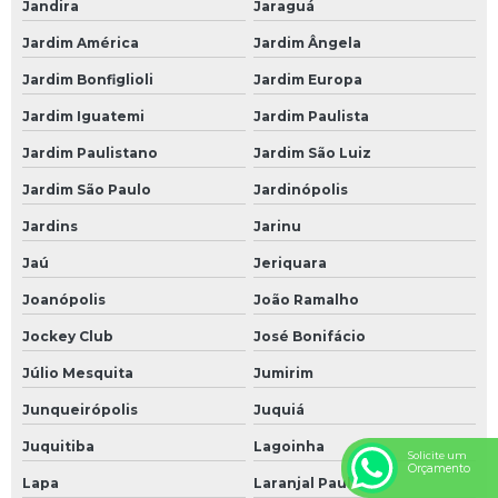
Jandira
Jaraguá
Jardim América
Jardim Ângela
Jardim Bonfiglioli
Jardim Europa
Jardim Iguatemi
Jardim Paulista
Jardim Paulistano
Jardim São Luiz
Jardim São Paulo
Jardinópolis
Jardins
Jarinu
Jaú
Jeriquara
Joanópolis
João Ramalho
Jockey Club
José Bonifácio
Júlio Mesquita
Jumirim
Junqueirópolis
Juquiá
Juquitiba
Lagoinha
Solicite um
Orçamento
Lapa
Laranjal Paulista