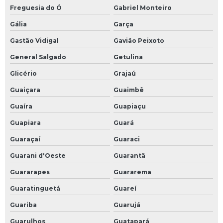
Freguesia do Ó
Gabriel Monteiro
Gália
Garça
Gastão Vidigal
Gavião Peixoto
General Salgado
Getulina
Glicério
Grajaú
Guaiçara
Guaimbê
Guaíra
Guapiaçu
Guapiara
Guará
Guaraçaí
Guaraci
Guarani d'Oeste
Guarantã
Guararapes
Guararema
Guaratinguetá
Guareí
Guariba
Guarujá
Guarulhos
Guatapará