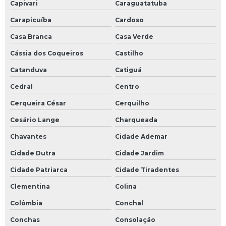
Capivari
Caraguatatuba
Carapicuíba
Cardoso
Casa Branca
Casa Verde
Cássia dos Coqueiros
Castilho
Catanduva
Catiguá
Cedral
Centro
Cerqueira César
Cerquilho
Cesário Lange
Charqueada
Chavantes
Cidade Ademar
Cidade Dutra
Cidade Jardim
Cidade Patriarca
Cidade Tiradentes
Clementina
Colina
Colômbia
Conchal
Conchas
Consolação