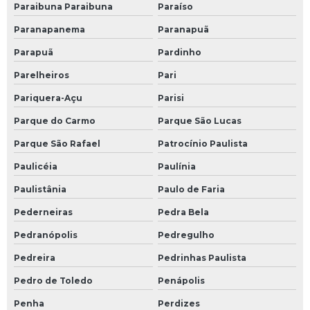
Paraibuna Paraibuna
Paraíso
Paranapanema
Paranapuã
Parapuã
Pardinho
Parelheiros
Pari
Pariquera-Açu
Parisi
Parque do Carmo
Parque São Lucas
Parque São Rafael
Patrocínio Paulista
Paulicéia
Paulínia
Paulistânia
Paulo de Faria
Pederneiras
Pedra Bela
Pedranópolis
Pedregulho
Pedreira
Pedrinhas Paulista
Pedro de Toledo
Penápolis
Penha
Perdizes