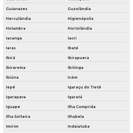
Guianazes
Guzolândia
Herculândia
Higienópolis
Holambra
Hortolândia
Iacanga
Iacri
Iaras
Ibaté
Ibirá
Ibirapuera
Ibirarema
Ibitinga
Ibiúna
Icém
Iepê
Igaraçu do Tietê
Igarapava
Igaratá
Iguape
Ilha Comprida
Ilha Solteira
Ilhabela
Imirim
Indaiatuba