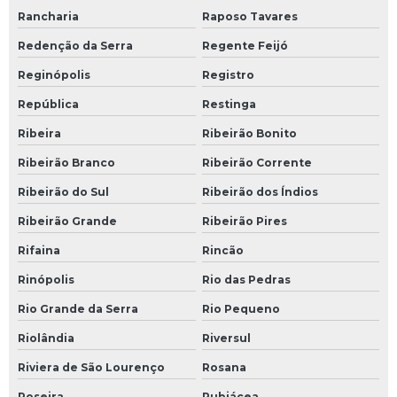
Rancharia
Raposo Tavares
Redenção da Serra
Regente Feijó
Reginópolis
Registro
República
Restinga
Ribeira
Ribeirão Bonito
Ribeirão Branco
Ribeirão Corrente
Ribeirão do Sul
Ribeirão dos Índios
Ribeirão Grande
Ribeirão Pires
Rifaina
Rincão
Rinópolis
Rio das Pedras
Rio Grande da Serra
Rio Pequeno
Riolândia
Riversul
Riviera de São Lourenço
Rosana
Roseira
Rubiácea