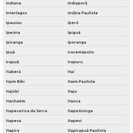
Indiana
Indiaporã
Interlagos
Inúbia Paulista
Ipaussu
Iperó
Ipeúna
Ipiguá
Ipiranga
Iporanga
Ipuã
Iracemápolis
Irapuã
Irapuru
Itaberá
Itaí
Itaim Bibi
Itaim Paulista
Itajobi
Itaju
Itanhaém
Itaoca
Itapecerica da Serra
Itapetininga
Itapeva
Itapevi
Itapira
Itapirapuã Paulista