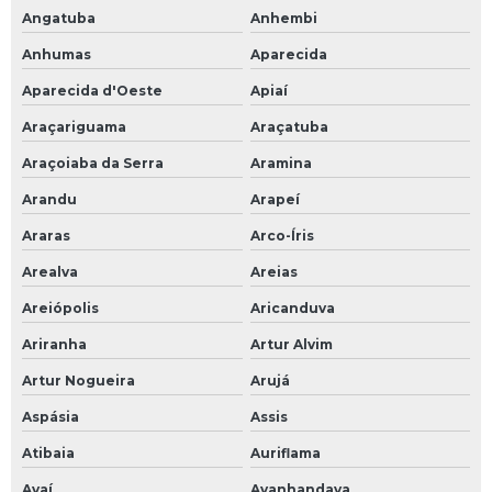
Angatuba
Anhembi
Riscador de pneu
Anhumas
Aparecida
Balanceamento microesfera
Aparecida d'Oeste
Apiaí
Cinta de amarração de carga
Araçariguama
Araçatuba
Cinta de içamento
Araçoiaba da Serra
Aramina
Cinta de elevação de carga
Arandu
Arapeí
Cinta reboque
Araras
Arco-Íris
Cinta tipo grab
Arealva
Areias
Microesfera para balanceamento
Areiópolis
Aricanduva
Pasta desengraxante para mãos
Ariranha
Artur Alvim
Bico roda disco
Artur Nogueira
Arujá
Bico roda raiada
Aspásia
Assis
Atibaia
Auriflama
Avaí
Avanhandava