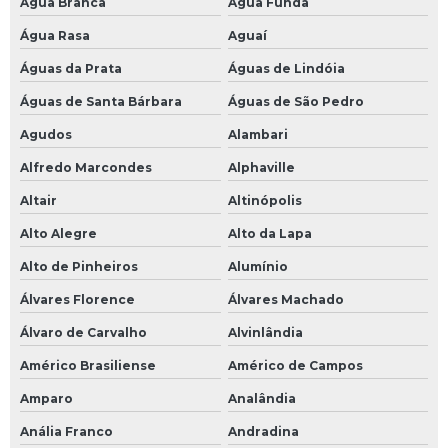
Água Branca
Água Funda
Chave pneumatica 1 polegada
Água Rasa
Aguaí
Chumbo para roda preço
Águas da Prata
Águas de Lindóia
Cola remendo pneu
Águas de Santa Bárbara
Águas de São Pedro
Desengraxante para maos
Agudos
Alambari
Desforcimetro preco
Alfredo Marcondes
Alphaville
Espatula de tirar pneu
Altair
Altinópolis
Espatula para desmontar pneu de caminhao
Alto Alegre
Alto da Lapa
Alto de Pinheiros
Alumínio
Luva multitato preta
Álvares Florence
Álvares Machado
Manchao pneu
Álvaro de Carvalho
Alvinlândia
Martelo de madeira para pneu
Américo Brasiliense
Américo de Campos
Prolongador de valvula de pneu
Amparo
Analândia
Protetor de pneu
Anália Franco
Andradina
Remendo para camara de ar