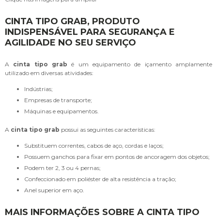
CINTA TIPO GRAB, PRODUTO
INDISPENSÁVEL PARA SEGURANÇA E
AGILIDADE NO SEU SERVIÇO
A
cinta tipo grab
é um equipamento de içamento amplamente
utilizado em diversas atividades:
Indústrias;
Empresas de transporte;
Máquinas e equipamentos.
A
cinta tipo grab
possui as seguintes características:
Substituem correntes, cabos de aço, cordas e laços;
Possuem ganchos para fixar em pontos de ancoragem dos objetos;
Podem ter 2, 3 ou 4 pernas;
Confeccionado em poliéster de alta resistência a tração;
Anel superior em aço.
MAIS INFORMAÇÕES SOBRE A CINTA TIPO