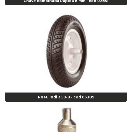
Chave combinada Rápida 8 mm - cod 02851
Alicate de Corte Diagonal - cod 02138
Alicate de Pressão Corneta (Cód. 01780)
Alicate de Pressão Gedore - Cod 01856
Alicate para Abracadeira 3/16" x 1.3/16" 29840 - Gedore - Cod 02174
Alicate para Anéis Externos Bico Reto - Gedore A2 - Cod 00894
Alicate para Anéis Externos com Bico Curvo - Gedore A21 - Cod 00895
Alicate para Anéis Internos Bico Curvo - Gedore J21 - Cod 00893
Alicate para Anéis Tipo Trava Câmbio 8134 Gedore - Cod 02008
Alicate para Balanceamento - Cod 03078
Alicate para trava de cambio 398 11" - Corneta - Cod 03113
Alicate Universal - Cod 01718
Alicate Universal 8" Gedore - Cod 00133
Anel
Pneu Indl 3.50-8 - cod 03389
Anel Centralizador Fiat 4 pçs - Amarelo - Cod 00517
Anel Centralizador Ford 4pçs - Verde - Cod 00518
Anel Centralizador GM 4 pçs - Azul - Cod 00519
Anel Centralizador Honda 4 pçs - Vermelho - Cod 01465
Anel Centralizador Peugeot 4pçs - Branco - Cod 01466