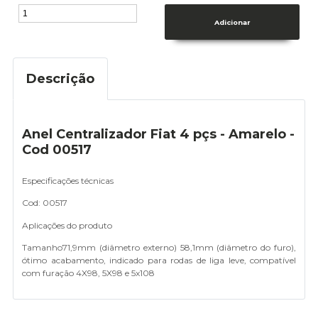
Descrição
Anel Centralizador Fiat 4 pçs - Amarelo -
Cod 00517
Especificações técnicas
Cod: 00517
Aplicações do produto
Tamanho
71,9mm (diâmetro externo)
58,1mm (diâmetro do furo),
ó
timo acabamento, i
ndicado para rodas de liga leve, c
ompatível
com furação 4X98, 5X98 e 5x108