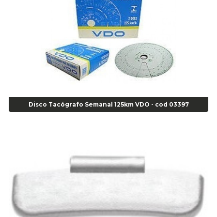
Super Bonder 05grs - Cod 00853
Super Bonder 60 segundos 20 grs - cod 03640
Agulha
Agulha Escariadora Passeio - Cod 02978
Agulha Escariadora/ Alargadora Caminhão - COD. 02342
Agulha Inserto Pneu s/ câmara - Caminhão - Cod 01909
Agulha Inserto Pneu s/ câmara - Moto - cod 02973
Agulha Inserto Pneus s/ câmara - Passeio - Cod 00163
Disco Tacógrafo Semanal 125km VDO - cod 03397
Agulha para Aplicação Vipstem- Vipal - Cod 02558
Escareador para Inserto de Passeio - Cod 00164
Alicate
Alicate Anéis Interno Reto 3.3/8 pol x 6.1/2 pol - cod 00977
Alicate Bico Curvo - Cod 01781
Alicate Bico Reto - Cod 02804
Alicate Bico Reto para Anéis Internos - Cod 00892
Alicate Bico Reto Tipo Telefone - Cod 02911
Alicate Bomba D Água - Cod 01326
Alicate Corte Diagonal - Cod 02138