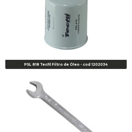
Super Bonder 05grs - Cod 00853
Super Bonder 60 segundos 20 grs - cod 03640
Agulha
Agulha Escariadora Passeio - Cod 02978
Agulha Escariadora/ Alargadora Caminhão - COD. 02342
Agulha Inserto Pneu s/ câmara - Caminhão - Cod 01909
Agulha Inserto Pneu s/ câmara - Moto - cod 02973
Agulha Inserto Pneus s/ câmara - Passeio - Cod 00163
PSL 818 Tecfil Filtro de Óleo - cod 1202034
Agulha para Aplicação Vipstem- Vipal - Cod 02558
Escareador para Inserto de Passeio - Cod 00164
Alicate
Alicate Anéis Interno Reto 3.3/8 pol x 6.1/2 pol - cod 00977
Alicate Bico Curvo - Cod 01781
Alicate Bico Reto - Cod 02804
Alicate Bico Reto para Anéis Internos - Cod 00892
Alicate Bico Reto Tipo Telefone - Cod 02911
Alicate Bomba D Água - Cod 01326