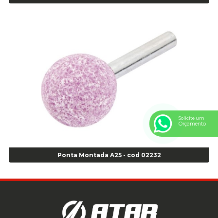
Anel Centralizador Ford 4pçs - Verde - Cod 00518
Anel Centralizador GM 4 pçs - Azul - Cod 00519
Anel Centralizador Honda 4 pçs - Vermelho - Cod 01465
Anel Centralizador Peugeot 4pçs - Branco - Cod 01466
Anel Centralizador Renault 4pçs - Marrom - Cod 01467
Anel Centralizador Toyota 4pçs - Preto - Cod 01335
Anel Centralizador VW 4pçs - Laranja - Cod 00520
Anel de vedação Jumbo OR-224 TG - Cod: 03749
Anel de vedação Jumbo OR-449 Cod: 03752
Anel p/ montagem de pneu s/cam aro 22,5 - Cod 00166
Solicite um
Anel para Montagem do Pneu Sem Câmara Aro 24,5 - Cod 02935
Orçamento
Anel para Vedação OR 25 - Cod 01766
Anel para Vedação OR 325 - Cod 03390
Ponta Montada A25 - cod 02232
Anel para Vedação OR 325 Nacional -Cod 01768
Anel para Vedação OR 329 - Cod 01769
Anel para Vedação OR 329 - Cod 01774
Anel para Vedação OR 333 - Cod 01770
Anel para Vedação OR 335 Importado - Cod 01771