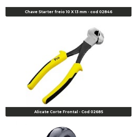
Agulha Inserto Pneus s/ câmara - Passeio - Cod 00163
Chave Starter freio 10 X 13 mm - cod 02846
Agulha para Aplicação Vipstem- Vipal - Cod 02558
Escareador para Inserto de Passeio - Cod 00164
Alicate
Alicate Anéis Interno Reto 3.3/8 pol x 6.1/2 pol - cod 00977
Alicate Bico Curvo - Cod 01781
Alicate Bico Reto - Cod 02804
Alicate Bico Reto para Anéis Internos - Cod 00892
Alicate Bico Reto Tipo Telefone - Cod 02911
Alicate Bomba D Água - Cod 01326
Alicate Corte Diagonal - Cod 02138
Alicate Corte Frontal - Cod 02685
Alicate Corte Frontal - Cod 02685
Alicate Corte Lateral Força Dupla - Cod 03105
Alicate Corte Frontal - Cod 02685
Alicate de Corte Diagonal - cod 02138
Alicate de Pressão Corneta (Cód. 01780)
Alicate de Pressão Gedore - Cod 01856
Alicate para Abracadeira 3/16" x 1.3/16" 29840 - Gedore - Cod 02174