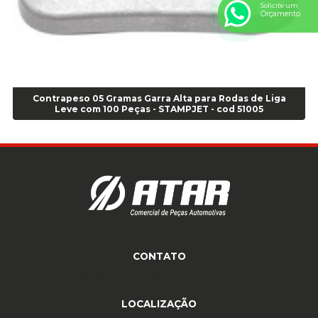
Solicite um
Orçamento
Anel de vedação Jumbo OR-449 Cod: 03752
Anel p/ montagem de pneu s/cam aro 22,5 - Cod 00166
Anel para Montagem do Pneu Sem Câmara Aro 24,5 - Cod 02935
Anel para Vedação OR 25 - Cod 01766
Anel para Vedação OR 325 - Cod 03390
Contrapeso 05 Gramas Garra Alta para Rodas de Liga
Anel para Vedação OR 325 Nacional -Cod 01768
Leve com 100 Peças - STAMPJET - cod 51005
Anel para Vedação OR 329 - Cod 01769
Anel para Vedação OR 329 - Cod 01774
Anel para Vedação OR 333 - Cod 01770
Anel para Vedação OR 335 Importado - Cod 01771
Anel para Vedação OR 339 - Cod 01772
Anel para Vedação OR 345 - Cod 01773
Anel para Vedação OR 451 - Cod 01775
Anel para Vedação OR 88 - Cod 01767
CONTATO
Assentadores de Talão
(11) 4233-3969
(11) 4233-3969
atendimento@atar.com.br
Assentador de Talão Pneu sem Câmara - Cod 01558
Automático
LOCALIZAÇÃO
Automático para compressor 125 a 175 libras - Cod 02206