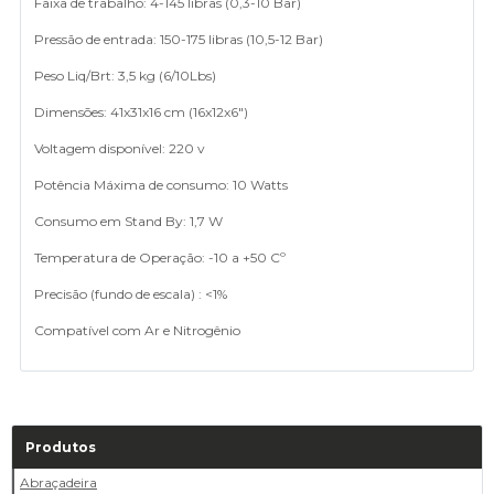
Faixa de trabalho: 4-145 libras (0,3-10 Bar)
Pressão de entrada: 150-175 libras (10,5-12 Bar)
Peso Liq/Brt: 3,5 kg (6/10Lbs)
Dimensões: 41x31x16 cm (16x12x6")
Voltagem disponível: 220 v
Potência Máxima de consumo: 10 Watts
Consumo em Stand By: 1,7 W
Temperatura de Operação: -10 a +50 Cº
Precisão (fundo de escala) : <1%
Compatível com Ar e Nitrogênio
Produtos
Abraçadeira