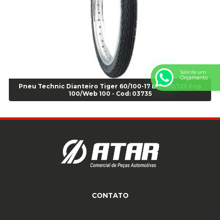
Anel Centralizador VW 4pçs - Laranja - Cod 00520
Anel de vedação Jumbo OR-224 TG - Cod: 03749
Anel de vedação Jumbo OR-449 Cod: 03752
Anel p/ montagem de pneu s/cam aro 22,5 - Cod 00166
Anel para Montagem do Pneu Sem Câmara Aro 24,5 - Cod 02935
Anel para Vedação OR 25 - Cod 01766
Solicite um
Orçamento
Anel para Vedação OR 325 - Cod 03390
Pneu Technic Dianteiro Tiger 60/100-17 Biz 100/125 Pop
Anel para Vedação OR 325 Nacional -Cod 01768
100/Web 100 - Cod: 03735
Anel para Vedação OR 329 - Cod 01769
Anel para Vedação OR 329 - Cod 01774
Anel para Vedação OR 333 - Cod 01770
Anel para Vedação OR 335 Importado - Cod 01771
Anel para Vedação OR 339 - Cod 01772
Anel para Vedação OR 345 - Cod 01773
Anel para Vedação OR 451 - Cod 01775
Anel para Vedação OR 88 - Cod 01767
CONTATO
Assentadores de Talão
(11) 4233-3969
(11) 4233-3969
atendimento@atar.com.br
Assentador de Talão Pneu sem Câmara - Cod 01558