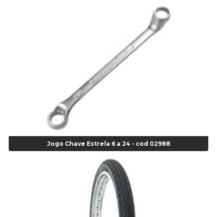
Alicate de Pressão Gedore - Cod 01856
Alicate para Abracadeira 3/16" x 1.3/16" 29840 - Gedore - Cod 02174
Alicate para Anéis Externos Bico Reto - Gedore A2 - Cod 00894
Alicate para Anéis Externos com Bico Curvo - Gedore A21 - Cod 00895
Alicate para Anéis Internos Bico Curvo - Gedore J21 - Cod 00893
Alicate para Anéis Tipo Trava Câmbio 8134 Gedore - Cod 02008
Alicate para Balanceamento - Cod 03078
Alicate para trava de cambio 398 11" - Corneta - Cod 03113
Alicate Universal - Cod 01718
Alicate Universal 8" Gedore - Cod 00133
Anel
Anel Centralizador Fiat 4 pçs - Amarelo - Cod 00517
Jogo Chave Estrela 6 a 24 - cod 02988
Anel Centralizador Ford 4pçs - Verde - Cod 00518
Anel Centralizador GM 4 pçs - Azul - Cod 00519
Anel Centralizador Honda 4 pçs - Vermelho - Cod 01465
Anel Centralizador Peugeot 4pçs - Branco - Cod 01466
Anel Centralizador Renault 4pçs - Marrom - Cod 01467
Anel Centralizador Toyota 4pçs - Preto - Cod 01335