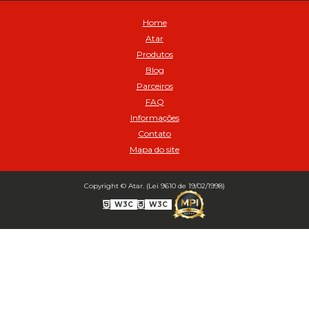
Balanceamento Automático Pneu Carga
Home
Balanceamento automatico SBBA - 282 pacote com 282g - Cod
Atar
02517
Produtos
Balanceamento Automático SBBA 113 Pacote com 113g - Cod 03197
Blog
Balanceamento Automático SBBA 170 Pacote com 170g - Cod
Parceiros
027925
FAQ
Balanceamento Automático SBBA- 340 Pacote com 340g - Cod
02175
Informações
Contato
Bico Infladores
Mapa do site
BICO INF DUPLO LONGO CURVO 90 1295LC - cod 03631
Bico Inflador 5/16 Schweers - Cod 02449
Bico Inflador Duplo 300 mm - Cod 03245
Copyright © Atar. (Lei 9610 de 19/02/1998)
Bico Inflador Duplo 825 L Schweers - Cod 00207
W3C
W3C
Bico Inflador Duplo sem Retenção 0506 Schweers - Cod 02638
Bico Inflador Jumbo tipo Engate 9038 - Cod 02019
Bico Inflador Prendedor 9030.114 sem Retenção - Cod 00215
Bico Inflador Prendedor com Retenção 9030-113 - Cod 00214
Bico para Comando Graxa Fino - Cod 02183
Borracha Reparo Bico Prend 9030 SCH com 10 pcs (Cód. 03723)