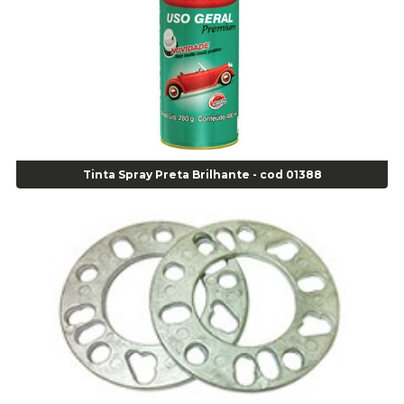
Alicate para Anéis Internos Bico Curvo - Gedore J21 - Cod 00893
Alicate para Anéis Tipo Trava Câmbio 8134 Gedore - Cod 02008
Alicate para Balanceamento - Cod 03078
Alicate para trava de cambio 398 11" - Corneta - Cod 03113
Alicate Universal - Cod 01718
Alicate Universal 8" Gedore - Cod 00133
Anel
Tinta Spray Preta Brilhante - cod 01388
Anel Centralizador Fiat 4 pçs - Amarelo - Cod 00517
Anel Centralizador Ford 4pçs - Verde - Cod 00518
Anel Centralizador GM 4 pçs - Azul - Cod 00519
Anel Centralizador Honda 4 pçs - Vermelho - Cod 01465
Anel Centralizador Peugeot 4pçs - Branco - Cod 01466
Anel Centralizador Renault 4pçs - Marrom - Cod 01467
Anel Centralizador Toyota 4pçs - Preto - Cod 01335
Anel Centralizador VW 4pçs - Laranja - Cod 00520
Anel de vedação Jumbo OR-224 TG - Cod: 03749
Anel de vedação Jumbo OR-449 Cod: 03752
Anel p/ montagem de pneu s/cam aro 22,5 - Cod 00166