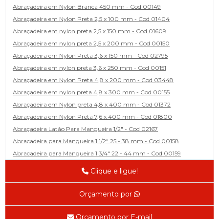
Abraçadeira em Nylon Branca 450 mm - Cod 00149
Abraçadeira em Nylon Preta 2,5 x 100 mm - Cod 01404
Abraçadeira em nylon preta 2,5 x 150 mm - Cod 01609
Abraçadeira em nylon preta 2,5 x 200 mm - Cod 00150
Abraçadeira em Nylon Preta 3,6 x 150 mm - Cod 02795
Abraçadeira em nylon preta 3,6 x 250 mm - Cod 00151
Abraçadeira em Nylon Preta 4,8 x 200 mm - Cod 03448
Abraçadeira em nylon preta 4,8 x 300 mm - Cod 00155
Abraçadeira em Nylon preta 4,8 x 400 mm - Cod 01372
Abraçadeira em Nylon Preta 7,6 x 400 mm - Cod 01800
Abraçadeira Latão Para Mangueira 1/2" - Cod 02167
Abracadeira para Mangueira 1.1/2" 25 - 38 mm - Cod 00158
Abracadeira para Mangueira 1.3/4" 22 - 44 mm - Cod 00159
Abracadeira para Mangueira 1/2' 14 - 22 - Cod 02585
Clique e ligue!
Abracadeira para Mangueira 1/4" 9 - 13 mm - Cod 00160
Abracadeira para Mangueira 2" 44 - 57 - Cod 02471
Orçamento por
Abraçadeira para mangueira 22 - 32 - Cod 02587
Abracadeira para Mangueira 3' 70 - 89 - Cod 02588
Orçamento por E-mail