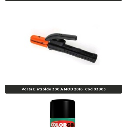
Escareador para Inserto de Passeio - Cod 00164
Alicate
Alicate Anéis Interno Reto 3.3/8 pol x 6.1/2 pol - cod 00977
Alicate Bico Curvo - Cod 01781
Alicate Bico Reto - Cod 02804
Alicate Bico Reto para Anéis Internos - Cod 00892
Alicate Bico Reto Tipo Telefone - Cod 02911
Alicate Bomba D Água - Cod 01326
Alicate Corte Diagonal - Cod 02138
Alicate Corte Frontal - Cod 02685
Alicate Corte Frontal - Cod 02685
Alicate Corte Lateral Força Dupla - Cod 03105
Porta Eletroldo 300 A MOD 2016 : Cod 03803
Alicate de Corte Diagonal - cod 02138
Alicate de Pressão Corneta (Cód. 01780)
Alicate de Pressão Gedore - Cod 01856
Alicate para Abracadeira 3/16" x 1.3/16" 29840 - Gedore - Cod 02174
Alicate para Anéis Externos Bico Reto - Gedore A2 - Cod 00894
Alicate para Anéis Externos com Bico Curvo - Gedore A21 - Cod 00895