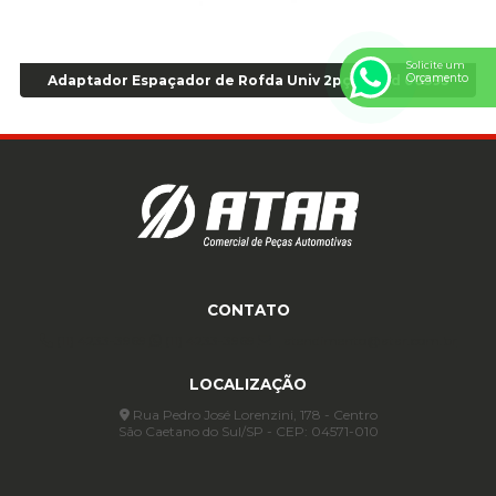
Anel para Montagem do Pneu Sem Câmara Aro 24,5 - Cod 02935
Anel para Vedação OR 25 - Cod 01766
Solicite um
Orçamento
Anel para Vedação OR 325 - Cod 03390
Adaptador Espaçador de Rofda Univ 2pçs - Cod 00593
Anel para Vedação OR 325 Nacional -Cod 01768
Anel para Vedação OR 329 - Cod 01769
Anel para Vedação OR 329 - Cod 01774
Anel para Vedação OR 333 - Cod 01770
Anel para Vedação OR 335 Importado - Cod 01771
Anel para Vedação OR 339 - Cod 01772
Anel para Vedação OR 345 - Cod 01773
Anel para Vedação OR 451 - Cod 01775
CONTATO
Anel para Vedação OR 88 - Cod 01767
(11) 4233-3969
(11) 4233-3969
atendimento@atar.com.br
Assentadores de Talão
LOCALIZAÇÃO
Assentador de Talão Pneu sem Câmara - Cod 01558
Automático
Rua Pedro José Lorenzini, 178 - Centro
São Caetano do Sul/SP - CEP: 04571-010
Automático para compressor 125 a 175 libras - Cod 02206
Avental
Avental de Raspa sem Emenda 1,2mt - Cod 01925