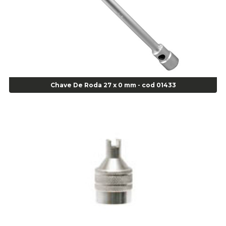
Agulha
Agulha Escariadora Passeio - Cod 02978
Agulha Escariadora/ Alargadora Caminhão - COD. 02342
Agulha Inserto Pneu s/ câmara - Caminhão - Cod 01909
Agulha Inserto Pneu s/ câmara - Moto - cod 02973
Agulha Inserto Pneus s/ câmara - Passeio - Cod 00163
Chave De Roda 27 x 0 mm - cod 01433
Agulha para Aplicação Vipstem- Vipal - Cod 02558
Escareador para Inserto de Passeio - Cod 00164
Alicate
Alicate Anéis Interno Reto 3.3/8 pol x 6.1/2 pol - cod 00977
Alicate Bico Curvo - Cod 01781
Alicate Bico Reto - Cod 02804
Alicate Bico Reto para Anéis Internos - Cod 00892
Alicate Bico Reto Tipo Telefone - Cod 02911
Alicate Bomba D Água - Cod 01326
Alicate Corte Diagonal - Cod 02138
Alicate Corte Frontal - Cod 02685