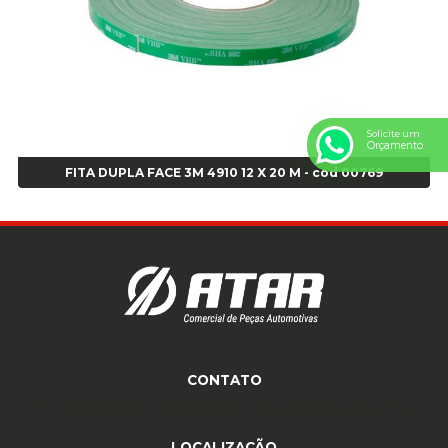
Anel de vedação Jumbo OR-224 TG - Cod: 03749
Anel de vedação Jumbo OR-449 Cod: 03752
Anel p/ montagem de pneu s/cam aro 22,5 - Cod 00166
Anel para Montagem do Pneu Sem Câmara Aro 24,5 - Cod 02935
Anel para Vedação OR 25 - Cod 01766
Solicite um
Anel para Vedação OR 325 - Cod 03390
Orçamento
Anel para Vedação OR 325 Nacional -Cod 01768
FITA DUPLA FACE 3M 4910 12 X 20 M - cod 00769
Anel para Vedação OR 329 - Cod 01769
Anel para Vedação OR 329 - Cod 01774
Anel para Vedação OR 333 - Cod 01770
Anel para Vedação OR 335 Importado - Cod 01771
Anel para Vedação OR 339 - Cod 01772
Anel para Vedação OR 345 - Cod 01773
Anel para Vedação OR 451 - Cod 01775
Anel para Vedação OR 88 - Cod 01767
CONTATO
Assentadores de Talão
(11) 4233-3969
(11) 4233-3969
atendimento@atar.com.br
Assentador de Talão Pneu sem Câmara - Cod 01558
Automático
LOCALIZAÇÃO