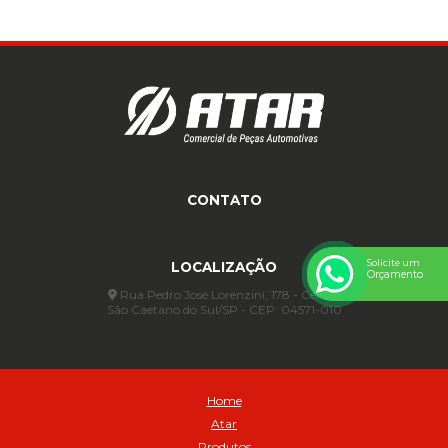
CONTATO
(11) 4233-3969
(11) 4233-3969
atendimento@atar.com.br
Solicite um
LOCALIZAÇÃO
Orçamento
Rua Pedro José Lorenzini, 178 - Centro
São Caetano do Sul/SP - CEP: 04571-010
Home
Atar
Produtos