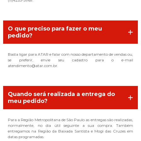
(11)4233-3969.
O que preciso para fazer o meu
pedido?
Basta ligar para ATAR e falar com nosso departamento de vendas ou,
se preferir, envie seu cadastro para o e-mail
atendimento@atar.com.br.
Quando será realizada a entrega do
meu pedido?
Para a Região Metropolitana de São Paulo as entregas são realizadas,
normalmente, no dia útil seguinte a sua compra. Também
entregamos na Região da Baixada Santista e Mogi das Cruzes em
datas programadas.