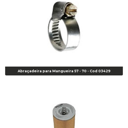
Adesivos
Adesivo Junta Motor 3M-73gr - Cod 00925
Super Bonder 05grs - Cod 00853
Super Bonder 60 segundos 20 grs - cod 03640
Agulha
Agulha Escariadora Passeio - Cod 02978
Agulha Escariadora/ Alargadora Caminhão - COD. 02342
Agulha Inserto Pneu s/ câmara - Caminhão - Cod 01909
Agulha Inserto Pneu s/ câmara - Moto - cod 02973
Agulha Inserto Pneus s/ câmara - Passeio - Cod 00163
Abraçadeira para Mangueira 57 - 70 - Cod 03429
Agulha para Aplicação Vipstem- Vipal - Cod 02558
Escareador para Inserto de Passeio - Cod 00164
Alicate
Alicate Anéis Interno Reto 3.3/8 pol x 6.1/2 pol - cod 00977
Alicate Bico Curvo - Cod 01781
Alicate Bico Reto - Cod 02804
Alicate Bico Reto para Anéis Internos - Cod 00892
Alicate Bico Reto Tipo Telefone - Cod 02911