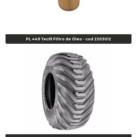
Alicate Bomba D Água - Cod 01326
Alicate Corte Diagonal - Cod 02138
Alicate Corte Frontal - Cod 02685
Alicate Corte Frontal - Cod 02685
Alicate Corte Lateral Força Dupla - Cod 03105
PL 449 Tecfil Filtro de Óleo - cod 2203012
Alicate de Corte Diagonal - cod 02138
Alicate de Pressão Corneta (Cód. 01780)
Alicate de Pressão Gedore - Cod 01856
Alicate para Abracadeira 3/16" x 1.3/16" 29840 - Gedore - Cod 02174
Alicate para Anéis Externos Bico Reto - Gedore A2 - Cod 00894
Alicate para Anéis Externos com Bico Curvo - Gedore A21 - Cod 00895
Alicate para Anéis Internos Bico Curvo - Gedore J21 - Cod 00893
Alicate para Anéis Tipo Trava Câmbio 8134 Gedore - Cod 02008
Alicate para Balanceamento - Cod 03078
Alicate para trava de cambio 398 11" - Corneta - Cod 03113
Alicate Universal - Cod 01718
Alicate Universal 8" Gedore - Cod 00133
Anel