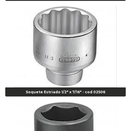
Escareador para Inserto de Passeio - Cod 00164
Alicate
Alicate Anéis Interno Reto 3.3/8 pol x 6.1/2 pol - cod 00977
Alicate Bico Curvo - Cod 01781
Alicate Bico Reto - Cod 02804
Alicate Bico Reto para Anéis Internos - Cod 00892
Alicate Bico Reto Tipo Telefone - Cod 02911
Alicate Bomba D Água - Cod 01326
Alicate Corte Diagonal - Cod 02138
Alicate Corte Frontal - Cod 02685
Alicate Corte Frontal - Cod 02685
Alicate Corte Lateral Força Dupla - Cod 03105
Soquete Estriado 1/2" x 7/16" - cod 02506
Alicate de Corte Diagonal - cod 02138
Alicate de Pressão Corneta (Cód. 01780)
Alicate de Pressão Gedore - Cod 01856
Alicate para Abracadeira 3/16" x 1.3/16" 29840 - Gedore - Cod 02174
Alicate para Anéis Externos Bico Reto - Gedore A2 - Cod 00894
Alicate para Anéis Externos com Bico Curvo - Gedore A21 - Cod 00895