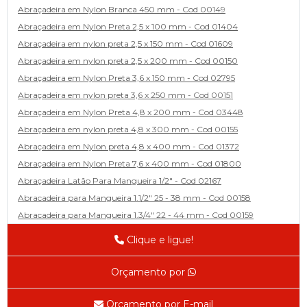
Abraçadeira em Nylon Branca 450 mm - Cod 00149
Abraçadeira em Nylon Preta 2,5 x 100 mm - Cod 01404
Abraçadeira em nylon preta 2,5 x 150 mm - Cod 01609
Abraçadeira em nylon preta 2,5 x 200 mm - Cod 00150
Abraçadeira em Nylon Preta 3,6 x 150 mm - Cod 02795
Abraçadeira em nylon preta 3,6 x 250 mm - Cod 00151
Abraçadeira em Nylon Preta 4,8 x 200 mm - Cod 03448
Abraçadeira em nylon preta 4,8 x 300 mm - Cod 00155
Abraçadeira em Nylon preta 4,8 x 400 mm - Cod 01372
Abraçadeira em Nylon Preta 7,6 x 400 mm - Cod 01800
Abraçadeira Latão Para Mangueira 1/2" - Cod 02167
Abracadeira para Mangueira 1.1/2" 25 - 38 mm - Cod 00158
Abracadeira para Mangueira 1.3/4" 22 - 44 mm - Cod 00159
Abracadeira para Mangueira 1/2' 14 - 22 - Cod 02585
Clique e ligue!
Abracadeira para Mangueira 1/4" 9 - 13 mm - Cod 00160
Abracadeira para Mangueira 2" 44 - 57 - Cod 02471
Orçamento por
Abraçadeira para mangueira 22 - 32 - Cod 02587
Abracadeira para Mangueira 3' 70 - 89 - Cod 02588
Orçamento por E-mail