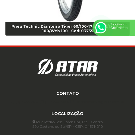
Anel para Montagem do Pneu Sem Câmara Aro 24,5 - Cod 02935
Anel para Vedação OR 25 - Cod 01766
Anel para Vedação OR 325 - Cod 03390
Solicite um
Pneu Technic Dianteiro Tiger 60/100-17 Biz 100/125 Pop
Orçamento
Anel para Vedação OR 325 Nacional -Cod 01768
100/Web 100 - Cod: 03735
Anel para Vedação OR 329 - Cod 01769
Anel para Vedação OR 329 - Cod 01774
Anel para Vedação OR 333 - Cod 01770
Anel para Vedação OR 335 Importado - Cod 01771
Anel para Vedação OR 339 - Cod 01772
Anel para Vedação OR 345 - Cod 01773
Anel para Vedação OR 451 - Cod 01775
Anel para Vedação OR 88 - Cod 01767
CONTATO
Assentadores de Talão
(11) 4233-3969
(11) 4233-3969
atendimento@atar.com.br
Assentador de Talão Pneu sem Câmara - Cod 01558
Automático
LOCALIZAÇÃO
Automático para compressor 125 a 175 libras - Cod 02206
Rua Pedro José Lorenzini, 178 - Centro
São Caetano do Sul/SP - CEP: 04571-010
Avental
Avental de Raspa sem Emenda 1,2mt - Cod 01925