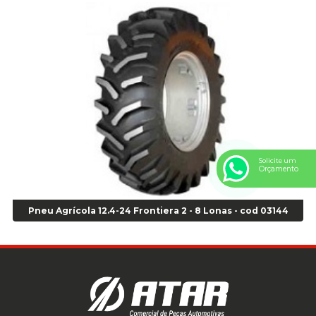
Anel Centralizador GM 4 pçs - Azul - Cod 00519
Anel Centralizador Honda 4 pçs - Vermelho - Cod 01465
Anel Centralizador Peugeot 4pçs - Branco - Cod 01466
Anel Centralizador Renault 4pçs - Marrom - Cod 01467
Anel Centralizador Toyota 4pçs - Preto - Cod 01335
Anel Centralizador VW 4pçs - Laranja - Cod 00520
Anel de vedação Jumbo OR-224 TG - Cod: 03749
Anel de vedação Jumbo OR-449 Cod: 03752
Anel p/ montagem de pneu s/cam aro 22,5 - Cod 00166
Solicite um
Anel para Montagem do Pneu Sem Câmara Aro 24,5 - Cod 02935
Orçamento
Anel para Vedação OR 25 - Cod 01766
Anel para Vedação OR 325 - Cod 03390
Pneu Agrícola 12.4-24 Frontiera 2 - 8 Lonas - cod 03144
Anel para Vedação OR 325 Nacional -Cod 01768
Anel para Vedação OR 329 - Cod 01769
Anel para Vedação OR 329 - Cod 01774
Anel para Vedação OR 333 - Cod 01770
Anel para Vedação OR 335 Importado - Cod 01771
Anel para Vedação OR 339 - Cod 01772