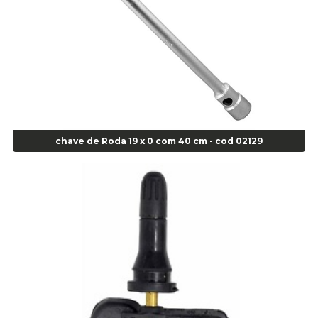
Super Bonder 05grs - Cod 00853
Super Bonder 60 segundos 20 grs - cod 03640
Agulha
Agulha Escariadora Passeio - Cod 02978
Agulha Escariadora/ Alargadora Caminhão - COD. 02342
Agulha Inserto Pneu s/ câmara - Caminhão - Cod 01909
Agulha Inserto Pneu s/ câmara - Moto - cod 02973
Agulha Inserto Pneus s/ câmara - Passeio - Cod 00163
chave de Roda 19 x 0 com 40 cm - cod 02129
Agulha para Aplicação Vipstem- Vipal - Cod 02558
Escareador para Inserto de Passeio - Cod 00164
Alicate
Alicate Anéis Interno Reto 3.3/8 pol x 6.1/2 pol - cod 00977
Alicate Bico Curvo - Cod 01781
Alicate Bico Reto - Cod 02804
Alicate Bico Reto para Anéis Internos - Cod 00892
Alicate Bico Reto Tipo Telefone - Cod 02911
Alicate Bomba D Água - Cod 01326
Alicate Corte Diagonal - Cod 02138