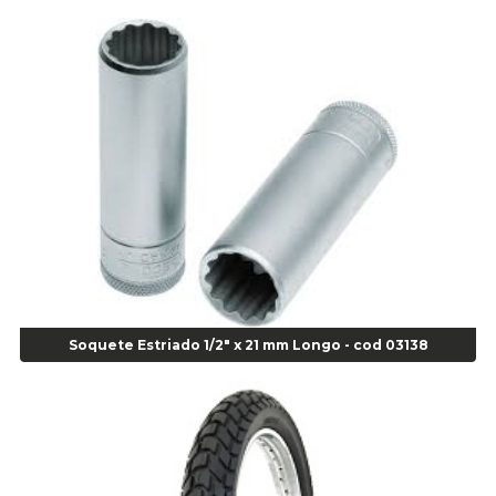
Alicate de Pressão Corneta (Cód. 01780)
Alicate de Pressão Gedore - Cod 01856
Alicate para Abracadeira 3/16" x 1.3/16" 29840 - Gedore - Cod 02174
Alicate para Anéis Externos Bico Reto - Gedore A2 - Cod 00894
Alicate para Anéis Externos com Bico Curvo - Gedore A21 - Cod 00895
Alicate para Anéis Internos Bico Curvo - Gedore J21 - Cod 00893
Alicate para Anéis Tipo Trava Câmbio 8134 Gedore - Cod 02008
Alicate para Balanceamento - Cod 03078
Alicate para trava de cambio 398 11" - Corneta - Cod 03113
Alicate Universal - Cod 01718
Alicate Universal 8" Gedore - Cod 00133
Anel
Soquete Estriado 1/2" x 21 mm Longo - cod 03138
Anel Centralizador Fiat 4 pçs - Amarelo - Cod 00517
Anel Centralizador Ford 4pçs - Verde - Cod 00518
Anel Centralizador GM 4 pçs - Azul - Cod 00519
Anel Centralizador Honda 4 pçs - Vermelho - Cod 01465
Anel Centralizador Peugeot 4pçs - Branco - Cod 01466
Anel Centralizador Renault 4pçs - Marrom - Cod 01467