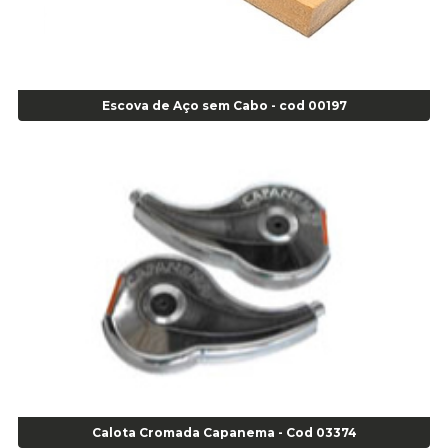
Agulha Escariadora/ Alargadora Caminhão - COD. 02342
Agulha Inserto Pneu s/ câmara - Caminhão - Cod 01909
Agulha Inserto Pneu s/ câmara - Moto - cod 02973
Agulha Inserto Pneus s/ câmara - Passeio - Cod 00163
Escova de Aço sem Cabo - cod 00197
Agulha para Aplicação Vipstem- Vipal - Cod 02558
Escareador para Inserto de Passeio - Cod 00164
Alicate
Alicate Anéis Interno Reto 3.3/8 pol x 6.1/2 pol - cod 00977
Alicate Bico Curvo - Cod 01781
Alicate Bico Reto - Cod 02804
Alicate Bico Reto para Anéis Internos - Cod 00892
Alicate Bico Reto Tipo Telefone - Cod 02911
Alicate Bomba D Água - Cod 01326
Alicate Corte Diagonal - Cod 02138
Alicate Corte Frontal - Cod 02685
Alicate Corte Frontal - Cod 02685
Alicate Corte Lateral Força Dupla - Cod 03105
Calota Cromada Capanema - Cod 03374
Alicate de Corte Diagonal - cod 02138