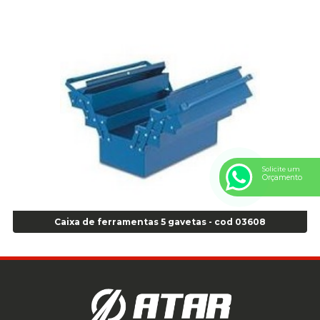
Anel Centralizador Ford 4pçs - Verde - Cod 00518
Anel Centralizador GM 4 pçs - Azul - Cod 00519
Anel Centralizador Honda 4 pçs - Vermelho - Cod 01465
Anel Centralizador Peugeot 4pçs - Branco - Cod 01466
Anel Centralizador Renault 4pçs - Marrom - Cod 01467
Anel Centralizador Toyota 4pçs - Preto - Cod 01335
Anel Centralizador VW 4pçs - Laranja - Cod 00520
Anel de vedação Jumbo OR-224 TG - Cod: 03749
Anel de vedação Jumbo OR-449 Cod: 03752
Anel p/ montagem de pneu s/cam aro 22,5 - Cod 00166
Solicite um
Orçamento
Anel para Montagem do Pneu Sem Câmara Aro 24,5 - Cod 02935
Anel para Vedação OR 25 - Cod 01766
Anel para Vedação OR 325 - Cod 03390
Caixa de ferramentas 5 gavetas - cod 03608
Anel para Vedação OR 325 Nacional -Cod 01768
Anel para Vedação OR 329 - Cod 01769
Anel para Vedação OR 329 - Cod 01774
Anel para Vedação OR 333 - Cod 01770
Anel para Vedação OR 335 Importado - Cod 01771