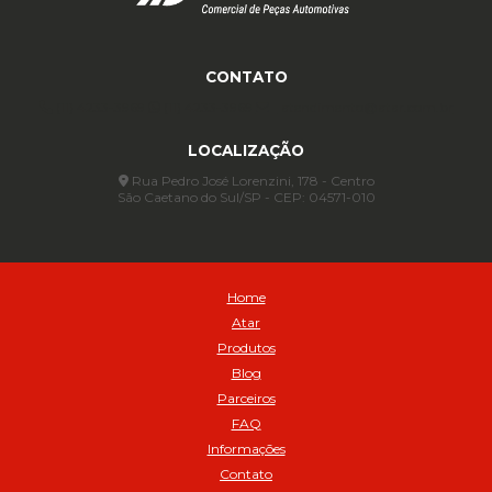
Anel para Vedação OR 339 - Cod 01772
Anel para Vedação OR 345 - Cod 01773
Anel para Vedação OR 451 - Cod 01775
CONTATO
Anel para Vedação OR 88 - Cod 01767
(11) 4233-3969
(11) 4233-3969
atendimento@atar.com.br
Assentadores de Talão
LOCALIZAÇÃO
Assentador de Talão Pneu sem Câmara - Cod 01558
Automático
Rua Pedro José Lorenzini, 178 - Centro
São Caetano do Sul/SP - CEP: 04571-010
Automático para compressor 125 a 175 libras - Cod 02206
Avental
Avental de Raspa sem Emenda 1,2mt - Cod 01925
Balanceamento Automático Pneu Carga
Home
Balanceamento automatico SBBA - 282 pacote com 282g - Cod
Atar
02517
Produtos
Balanceamento Automático SBBA 113 Pacote com 113g - Cod 03197
Blog
Balanceamento Automático SBBA 170 Pacote com 170g - Cod
Parceiros
027925
FAQ
Balanceamento Automático SBBA- 340 Pacote com 340g - Cod
02175
Informações
Contato
Bico Infladores