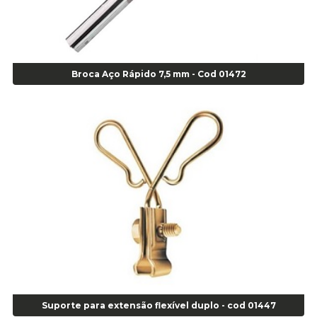
Alicate Corte Diagonal - Cod 02138
Alicate Corte Frontal - Cod 02685
Alicate Corte Frontal - Cod 02685
Alicate Corte Lateral Força Dupla - Cod 03105
Broca Aço Rápido 7,5 mm - Cod 01472
Alicate de Corte Diagonal - cod 02138
Alicate de Pressão Corneta (Cód. 01780)
Alicate de Pressão Gedore - Cod 01856
Alicate para Abracadeira 3/16" x 1.3/16" 29840 - Gedore - Cod 02174
Alicate para Anéis Externos Bico Reto - Gedore A2 - Cod 00894
Alicate para Anéis Externos com Bico Curvo - Gedore A21 - Cod 00895
Alicate para Anéis Internos Bico Curvo - Gedore J21 - Cod 00893
Alicate para Anéis Tipo Trava Câmbio 8134 Gedore - Cod 02008
Alicate para Balanceamento - Cod 03078
Alicate para trava de cambio 398 11" - Corneta - Cod 03113
Alicate Universal - Cod 01718
Alicate Universal 8" Gedore - Cod 00133
Anel
Suporte para extensão flexível duplo - cod 01447
Anel Centralizador Fiat 4 pçs - Amarelo - Cod 00517