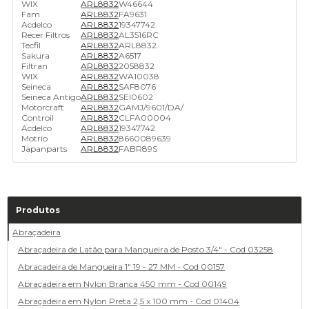
WIX
ARL8832
W46644
Fam
ARL8832
FA9631
Acdelco
ARL8832
19347742
Recer Filtros
ARL8832
AL3516RC
Tecfil
ARL8832
ARL8832
Sakura
ARL8832
A6517
Filtran
ARL8832
2058832
WIX
ARL8832
WA10038
Seineca
ARL8832
SAF8076
Seineca Antigo
ARL8832
SEI0602
Motorcraft
ARL8832
GAMJ/9601/DA/
Controil
ARL8832
CLFA00004
Acdelco
ARL8832
19347742
Motrio
ARL8832
8660089639
Japanparts
ARL8832
FABR89S
Produtos
Abraçadeira
Abraçadeira de Latão para Mangueira de Posto 3/4" - Cod 03258
Abracadeira de Mangueira 1" 19 - 27 MM - Cod 00157
Abraçadeira em Nylon Branca 450 mm - Cod 00149
Abraçadeira em Nylon Preta 2,5 x 100 mm - Cod 01404