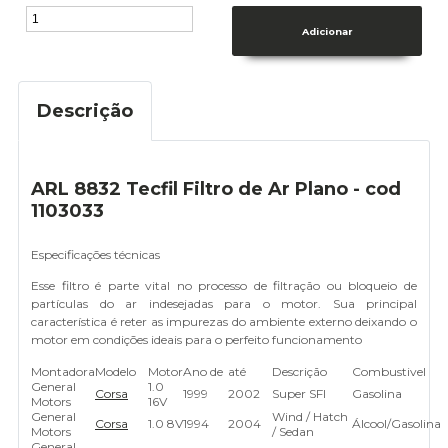
Descrição
ARL 8832 Tecfil Filtro de Ar Plano - cod
1103033
Especificações técnicas
Esse filtro é parte vital no processo de filtração ou bloqueio de
partículas do ar indesejadas para o motor. Sua principal
característica é reter as impurezas do ambiente externo deixando o
motor em condições ideais para o perfeito funcionamento
Montadora
Modelo
Motor
Ano de
até
Descrição
Combustivel
General
1.0
Corsa
1999
2002
Super SFI
Gasolina
Motors
16V
General
Wind / Hatch
Corsa
1.0 8V
1994
2004
Álcool/Gasolina
Motors
/ Sedan
General