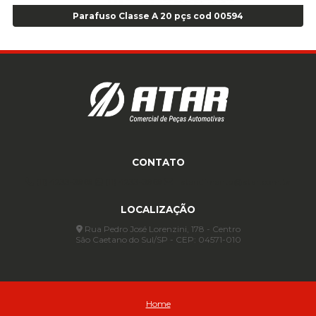
Anel para Vedação OR 325 - Cod 03390
Parafuso Classe A 20 pçs cod 00594
Anel para Vedação OR 325 Nacional -Cod 01768
Anel para Vedação OR 329 - Cod 01769
Anel para Vedação OR 329 - Cod 01774
Anel para Vedação OR 333 - Cod 01770
Anel para Vedação OR 335 Importado - Cod 01771
Anel para Vedação OR 339 - Cod 01772
Anel para Vedação OR 345 - Cod 01773
Anel para Vedação OR 451 - Cod 01775
CONTATO
Anel para Vedação OR 88 - Cod 01767
(11) 4233-3969
(11) 4233-3969
atendimento@atar.com.br
Assentadores de Talão
LOCALIZAÇÃO
Assentador de Talão Pneu sem Câmara - Cod 01558
Automático
Rua Pedro José Lorenzini, 178 - Centro
São Caetano do Sul/SP - CEP: 04571-010
Automático para compressor 125 a 175 libras - Cod 02206
Avental
Avental de Raspa sem Emenda 1,2mt - Cod 01925
Balanceamento Automático Pneu Carga
Home
Balanceamento automatico SBBA - 282 pacote com 282g - Cod