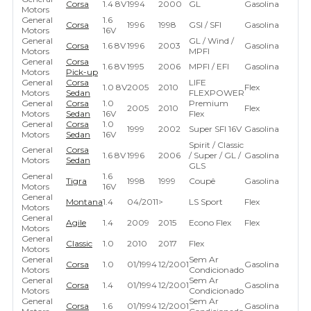
Corsa
1.4 8V
1994
2000
GL
Gasolina
Motors
General
1.6
Corsa
1996
1998
GSI / SFI
Gasolina
Motors
16V
General
GL / Wind /
Corsa
1.6 8V
1996
2003
Gasolina
Motors
MPFI
General
Corsa
1.6 8V
1995
2006
MPFI / EFI
Gasolina
Motors
Pick-up
General
Corsa
LIFE
1.0 8V
2005
2010
Flex
Motors
Sedan
FLEXPOWER
General
Corsa
1.0
Premium
2005
2010
Flex
Motors
Sedan
16V
Flex
General
Corsa
1.0
1999
2002
Super SFI 16V
Gasolina
Motors
Sedan
16V
Spirit / Classic
General
Corsa
1.6 8V
1996
2006
/ Super / GL /
Gasolina
Motors
Sedan
GLS
General
1.6
Tigra
1998
1999
Coupê
Gasolina
Motors
16V
General
Montana
1.4
04/2011
>
LS Sport
Flex
Motors
General
Agile
1.4
2009
2015
Econo Flex
Flex
Motors
General
Classic
1.0
2010
2017
Flex
Motors
General
Sem Ar
Corsa
1.0
01/1994
12/2001
Gasolina
Motors
Condicionado
General
Sem Ar
Corsa
1.4
01/1994
12/2001
Gasolina
Motors
Condicionado
General
Sem Ar
Corsa
1.6
01/1994
12/2001
Gasolina