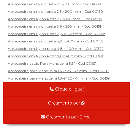
Abraçadeira em nylon preta 2,5 x 150 mm - Cod 01609
Abraçadeira em nylon preta 2,5 x 200 mm - Cod 00150
Abraçadeira em Nylon Preta 3,6 x 150 mm - Cod 02795
Abraçadeira em nylon preta 3,6 x 250 mm - Cod 00151
Abraçadeira em Nylon Preta 4,8 x 200 mm - Cod 03448
Abraçadeira em nylon preta 4,8 x 300 mm - Cod 00155
Abraçadeira em Nylon preta 4,8 x 400 mm - Cod 01372
Abraçadeira em Nylon Preta 7,6 x 400 mm - Cod 01800
Abraçadeira Latão Para Mangueira 1/2" - Cod 02167
Abracadeira para Mangueira 1.1/2" 25 - 38 mm - Cod 00158
Abracadeira para Mangueira 1.3/4" 22 - 44 mm - Cod 00159
Abracadeira para Mangueira 1/2' 14 - 22 - Cod 02585
Clique e ligue!
Abracadeira para Mangueira 1/4" 9 - 13 mm - Cod 00160
Abracadeira para Mangueira 2" 44 - 57 - Cod 02471
Orçamento por
Abraçadeira para mangueira 22 - 32 - Cod 02587
Abracadeira para Mangueira 3' 70 - 89 - Cod 02588
Orçamento por E-mail
Abracadeira para Mangueira 3/8" 13 - 19 - Cod 02169
Abracadeira para Mangueira 5/16" 12 - 16 - Cod 02170