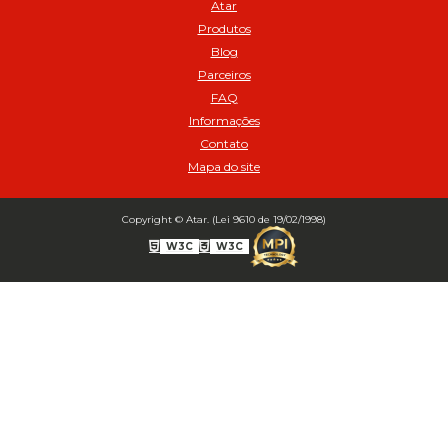
Atar
02517
Produtos
Balanceamento Automático SBBA 113 Pacote com 113g - Cod 03197
Blog
Balanceamento Automático SBBA 170 Pacote com 170g - Cod
Parceiros
027925
FAQ
Balanceamento Automático SBBA- 340 Pacote com 340g - Cod
02175
Informações
Contato
Bico Infladores
Mapa do site
BICO INF DUPLO LONGO CURVO 90 1295LC - cod 03631
Bico Inflador 5/16 Schweers - Cod 02449
Bico Inflador Duplo 300 mm - Cod 03245
Copyright © Atar. (Lei 9610 de 19/02/1998)
Bico Inflador Duplo 825 L Schweers - Cod 00207
W3C
W3C
Bico Inflador Duplo sem Retenção 0506 Schweers - Cod 02638
Bico Inflador Jumbo tipo Engate 9038 - Cod 02019
Bico Inflador Prendedor 9030.114 sem Retenção - Cod 00215
Bico Inflador Prendedor com Retenção 9030-113 - Cod 00214
Bico para Comando Graxa Fino - Cod 02183
Borracha Reparo Bico Prend 9030 SCH com 10 pcs (Cód. 03723)
Inflador auto - travante sem retencao modelo europeu MS 18 espigao
1/4' - Cod 02578