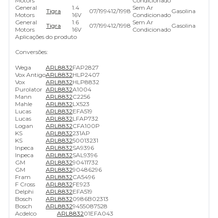
Motors
Condicionado
General
1.4
Sem Ar
Tigra
07/1994
12/1998
Gasolina
Motors
16V
Condicionado
General
1.6
Sem Ar
Tigra
07/1994
12/1998
Gasolina
Motors
16V
Condicionado
Aplicações do produto
Conversões:
Wega
ARL8832
FAP2827
Vox Antigo
ARL8832
HLP2407
Vox
ARL8832
HLP8832
Purolator
ARL8832
A1004
Mann
ARL8832
C2256
Mahle
ARL8832
LX523
Lucas
ARL8832
EFA519
Lucas
ARL8832
LFAP732
Logan
ARL8832
CFA100P
KS
ARL8832
231AP
KS
ARL8832
50013231
Inpeca
ARL8832
SA9396
Inpeca
ARL8832
SAL9396
GM
ARL8832
90411732
GM
ARL8832
90486296
Fram
ARL8832
CA5496
F Cross
ARL8832
FE923
Delphi
ARL8832
EFA519
Bosch
ARL8832
0986B02313
Bosch
ARL8832
9455087528
Acdelco
ARL8832
01EFA043