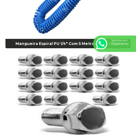
Alicate para Balanceamento - Cod 03078
Alicate para trava de cambio 398 11" - Corneta - Cod 03113
Alicate Universal - Cod 01718
Alicate Universal 8" Gedore - Cod 00133
Anel
Solicite um
Mangueira Espiral PU 1/4" Com 5 Metros - cod 02301
Anel Centralizador Fiat 4 pçs - Amarelo - Cod 00517
Orçamento
Anel Centralizador Ford 4pçs - Verde - Cod 00518
Anel Centralizador GM 4 pçs - Azul - Cod 00519
Anel Centralizador Honda 4 pçs - Vermelho - Cod 01465
Anel Centralizador Peugeot 4pçs - Branco - Cod 01466
Anel Centralizador Renault 4pçs - Marrom - Cod 01467
Anel Centralizador Toyota 4pçs - Preto - Cod 01335
Anel Centralizador VW 4pçs - Laranja - Cod 00520
Anel de vedação Jumbo OR-224 TG - Cod: 03749
Anel de vedação Jumbo OR-449 Cod: 03752
Anel p/ montagem de pneu s/cam aro 22,5 - Cod 00166
Anel para Montagem do Pneu Sem Câmara Aro 24,5 - Cod 02935
Anel para Vedação OR 25 - Cod 01766