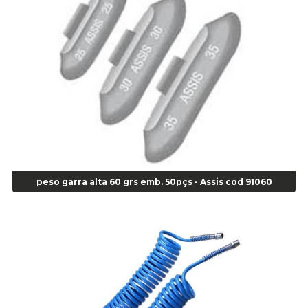
Alicate Anéis Interno Reto 3.3/8 pol x 6.1/2 pol - cod 00977
Alicate Bico Curvo - Cod 01781
Alicate Bico Reto - Cod 02804
Alicate Bico Reto para Anéis Internos - Cod 00892
Alicate Bico Reto Tipo Telefone - Cod 02911
Alicate Bomba D Água - Cod 01326
Alicate Corte Diagonal - Cod 02138
Alicate Corte Frontal - Cod 02685
Alicate Corte Frontal - Cod 02685
Alicate Corte Lateral Força Dupla - Cod 03105
peso garra alta 60 grs emb. 50pçs - Assis cod 91060
Alicate de Corte Diagonal - cod 02138
Alicate de Pressão Corneta (Cód. 01780)
Alicate de Pressão Gedore - Cod 01856
Alicate para Abracadeira 3/16" x 1.3/16" 29840 - Gedore - Cod 02174
Alicate para Anéis Externos Bico Reto - Gedore A2 - Cod 00894
Alicate para Anéis Externos com Bico Curvo - Gedore A21 - Cod 00895
Alicate para Anéis Internos Bico Curvo - Gedore J21 - Cod 00893
Alicate para Anéis Tipo Trava Câmbio 8134 Gedore - Cod 02008