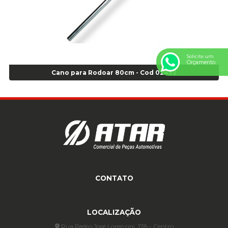
Anel de vedação Jumbo OR-224 TG - Cod: 03749
Anel de vedação Jumbo OR-449 Cod: 03752
Anel p/ montagem de pneu s/cam aro 22,5 - Cod 00166
Anel para Montagem do Pneu Sem Câmara Aro 24,5 - Cod 02935
Solicite um
Anel para Vedação OR 25 - Cod 01766
Orçamento
Anel para Vedação OR 325 - Cod 03390
Cano para Rodoar 80cm - Cod 02432
Anel para Vedação OR 325 Nacional -Cod 01768
Anel para Vedação OR 329 - Cod 01769
Anel para Vedação OR 329 - Cod 01774
Anel para Vedação OR 333 - Cod 01770
Anel para Vedação OR 335 Importado - Cod 01771
Anel para Vedação OR 339 - Cod 01772
Anel para Vedação OR 345 - Cod 01773
Anel para Vedação OR 451 - Cod 01775
CONTATO
Anel para Vedação OR 88 - Cod 01767
(11) 4233-3969
(11) 4233-3969
atendimento@atar.com.br
Assentadores de Talão
LOCALIZAÇÃO
Assentador de Talão Pneu sem Câmara - Cod 01558
Automático
Rua Pedro José Lorenzini, 178 - Centro