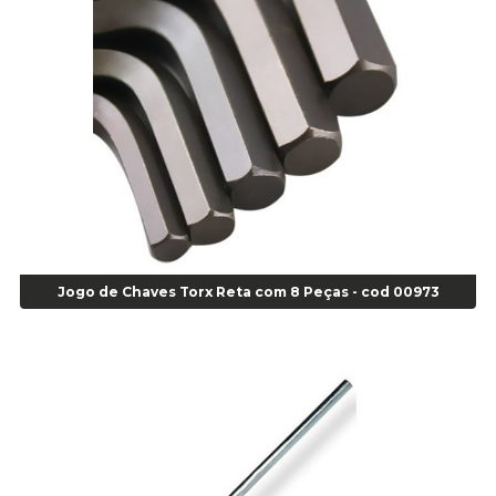
Alicate para Abracadeira 3/16" x 1.3/16" 29840 - Gedore - Cod 02174
Alicate para Anéis Externos Bico Reto - Gedore A2 - Cod 00894
Alicate para Anéis Externos com Bico Curvo - Gedore A21 - Cod 00895
Alicate para Anéis Internos Bico Curvo - Gedore J21 - Cod 00893
Alicate para Anéis Tipo Trava Câmbio 8134 Gedore - Cod 02008
Alicate para Balanceamento - Cod 03078
Alicate para trava de cambio 398 11" - Corneta - Cod 03113
Alicate Universal - Cod 01718
Alicate Universal 8" Gedore - Cod 00133
Anel
Jogo de Chaves Torx Reta com 8 Peças - cod 00973
Anel Centralizador Fiat 4 pçs - Amarelo - Cod 00517
Anel Centralizador Ford 4pçs - Verde - Cod 00518
Anel Centralizador GM 4 pçs - Azul - Cod 00519
Anel Centralizador Honda 4 pçs - Vermelho - Cod 01465
Anel Centralizador Peugeot 4pçs - Branco - Cod 01466
Anel Centralizador Renault 4pçs - Marrom - Cod 01467
Anel Centralizador Toyota 4pçs - Preto - Cod 01335
Anel Centralizador VW 4pçs - Laranja - Cod 00520