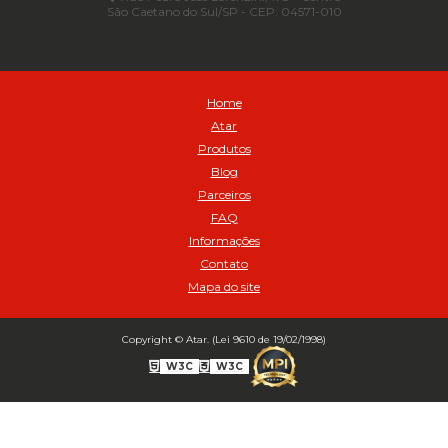
São Caetano do Sul/SP - CEP: 04571-010
Automático para compressor 125 a 175 libras - Cod 02206
Avental
Avental de Raspa sem Emenda 1,2mt - Cod 01925
Balanceamento Automático Pneu Carga
Home
Balanceamento automatico SBBA - 282 pacote com 282g - Cod
Atar
02517
Produtos
Balanceamento Automático SBBA 113 Pacote com 113g - Cod 03197
Blog
Balanceamento Automático SBBA 170 Pacote com 170g - Cod
Parceiros
027925
FAQ
Balanceamento Automático SBBA- 340 Pacote com 340g - Cod
02175
Informações
Contato
Bico Infladores
Mapa do site
BICO INF DUPLO LONGO CURVO 90 1295LC - cod 03631
Bico Inflador 5/16 Schweers - Cod 02449
Bico Inflador Duplo 300 mm - Cod 03245
Copyright © Atar. (Lei 9610 de 19/02/1998)
Bico Inflador Duplo 825 L Schweers - Cod 00207
W3C
W3C
Bico Inflador Duplo sem Retenção 0506 Schweers - Cod 02638
Bico Inflador Jumbo tipo Engate 9038 - Cod 02019
Bico Inflador Prendedor 9030.114 sem Retenção - Cod 00215