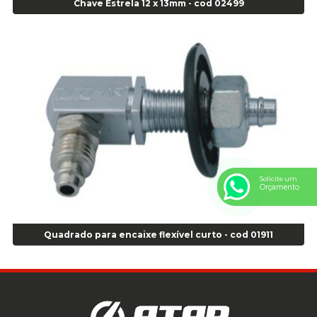
Chave Estrela 12 x 13mm - cod 02499
Anel Centralizador Ford 4pçs - Verde - Cod 00518
Anel Centralizador GM 4 pçs - Azul - Cod 00519
Anel Centralizador Honda 4 pçs - Vermelho - Cod 01465
Anel Centralizador Peugeot 4pçs - Branco - Cod 01466
Anel Centralizador Renault 4pçs - Marrom - Cod 01467
Anel Centralizador Toyota 4pçs - Preto - Cod 01335
Anel Centralizador VW 4pçs - Laranja - Cod 00520
Anel de vedação Jumbo OR-224 TG - Cod: 03749
Anel de vedação Jumbo OR-449 Cod: 03752
Anel p/ montagem de pneu s/cam aro 22,5 - Cod 00166
Solicite um
Orçamento
Anel para Montagem do Pneu Sem Câmara Aro 24,5 - Cod 02935
Anel para Vedação OR 25 - Cod 01766
Anel para Vedação OR 325 - Cod 03390
Quadrado para encaixe flexível curto - cod 01911
Anel para Vedação OR 325 Nacional -Cod 01768
Anel para Vedação OR 329 - Cod 01769
Anel para Vedação OR 329 - Cod 01774
Anel para Vedação OR 333 - Cod 01770
Anel para Vedação OR 335 Importado - Cod 01771