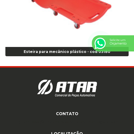
Anel de vedação Jumbo OR-224 TG - Cod: 03749
Anel de vedação Jumbo OR-449 Cod: 03752
Anel p/ montagem de pneu s/cam aro 22,5 - Cod 00166
Anel para Montagem do Pneu Sem Câmara Aro 24,5 - Cod 02935
Anel para Vedação OR 25 - Cod 01766
Solicite um
Anel para Vedação OR 325 - Cod 03390
Orçamento
Anel para Vedação OR 325 Nacional -Cod 01768
Esteira para mecânico plástico - cod 03180
Anel para Vedação OR 329 - Cod 01769
Anel para Vedação OR 329 - Cod 01774
Anel para Vedação OR 333 - Cod 01770
Anel para Vedação OR 335 Importado - Cod 01771
Anel para Vedação OR 339 - Cod 01772
Anel para Vedação OR 345 - Cod 01773
Anel para Vedação OR 451 - Cod 01775
Anel para Vedação OR 88 - Cod 01767
CONTATO
Assentadores de Talão
(11) 4233-3969
(11) 4233-3969
atendimento@atar.com.br
Assentador de Talão Pneu sem Câmara - Cod 01558
Automático
LOCALIZAÇÃO