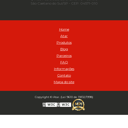
São Caetano do Sul/SP - CEP: 04571-010
Automático para compressor 125 a 175 libras - Cod 02206
Avental
Avental de Raspa sem Emenda 1,2mt - Cod 01925
Balanceamento Automático Pneu Carga
Home
Balanceamento automatico SBBA - 282 pacote com 282g - Cod
Atar
02517
Produtos
Balanceamento Automático SBBA 113 Pacote com 113g - Cod 03197
Blog
Balanceamento Automático SBBA 170 Pacote com 170g - Cod
Parceiros
027925
FAQ
Balanceamento Automático SBBA- 340 Pacote com 340g - Cod
02175
Informações
Contato
Bico Infladores
Mapa do site
BICO INF DUPLO LONGO CURVO 90 1295LC - cod 03631
Bico Inflador 5/16 Schweers - Cod 02449
Bico Inflador Duplo 300 mm - Cod 03245
Copyright © Atar. (Lei 9610 de 19/02/1998)
Bico Inflador Duplo 825 L Schweers - Cod 00207
W3C
W3C
Bico Inflador Duplo sem Retenção 0506 Schweers - Cod 02638
Bico Inflador Jumbo tipo Engate 9038 - Cod 02019
Bico Inflador Prendedor 9030.114 sem Retenção - Cod 00215