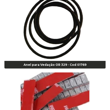
Alicate para Abracadeira 3/16" x 1.3/16" 29840 - Gedore - Cod 02174
Alicate para Anéis Externos Bico Reto - Gedore A2 - Cod 00894
Alicate para Anéis Externos com Bico Curvo - Gedore A21 - Cod 00895
Alicate para Anéis Internos Bico Curvo - Gedore J21 - Cod 00893
Alicate para Anéis Tipo Trava Câmbio 8134 Gedore - Cod 02008
Alicate para Balanceamento - Cod 03078
Alicate para trava de cambio 398 11" - Corneta - Cod 03113
Alicate Universal - Cod 01718
Alicate Universal 8" Gedore - Cod 00133
Anel
Anel para Vedação OR 329 - Cod 01769
Anel Centralizador Fiat 4 pçs - Amarelo - Cod 00517
Anel Centralizador Ford 4pçs - Verde - Cod 00518
Anel Centralizador GM 4 pçs - Azul - Cod 00519
Anel Centralizador Honda 4 pçs - Vermelho - Cod 01465
Anel Centralizador Peugeot 4pçs - Branco - Cod 01466
Anel Centralizador Renault 4pçs - Marrom - Cod 01467
Anel Centralizador Toyota 4pçs - Preto - Cod 01335
Anel Centralizador VW 4pçs - Laranja - Cod 00520