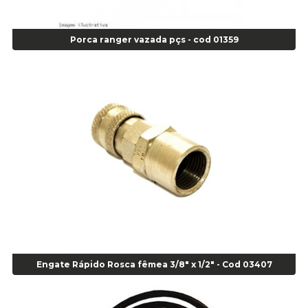
Agulha Inserto Pneu s/ câmara - Moto - cod 02973
Agulha Inserto Pneus s/ câmara - Passeio - Cod 00163
Porca ranger vazada pçs - cod 01359
Agulha para Aplicação Vipstem- Vipal - Cod 02558
Escareador para Inserto de Passeio - Cod 00164
Alicate
Alicate Anéis Interno Reto 3.3/8 pol x 6.1/2 pol - cod 00977
Alicate Bico Curvo - Cod 01781
Alicate Bico Reto - Cod 02804
Alicate Bico Reto para Anéis Internos - Cod 00892
Alicate Bico Reto Tipo Telefone - Cod 02911
Alicate Bomba D Água - Cod 01326
Alicate Corte Diagonal - Cod 02138
Alicate Corte Frontal - Cod 02685
Alicate Corte Frontal - Cod 02685
Alicate Corte Lateral Força Dupla - Cod 03105
Engate Rápido Rosca fêmea 3/8" x 1/2" - Cod 03407
Alicate de Corte Diagonal - cod 02138
Alicate de Pressão Corneta (Cód. 01780)
Alicate de Pressão Gedore - Cod 01856